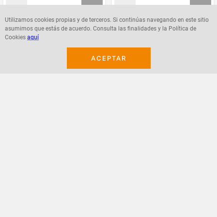
Utilizamos cookies propias y de terceros. Si continúas navegando en este sitio
asumimos que estás de acuerdo. Consulta las finalidades y la Política de
Agregar
Agregar
Cookies
aquí
ACEPTAR
¡Suscribete a nuestro newsletter!
Recibe las ofertas y novedades en tu buzón.
Acepto política de datos, términos y condiciones
Suscribirme