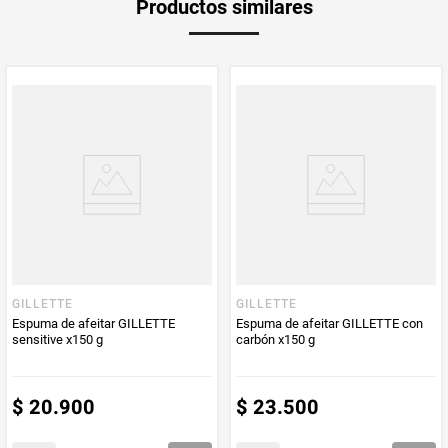
Productos similares
Producto (kg)
PUM - Unidad
Gramo
de Medida
GILLETTE
GILLETTE
Espuma de afeitar GILLETTE
Espuma de afeitar GILLETTE con
sensitive x150 g
carbón x150 g
$
20
.
900
$
23
.
500