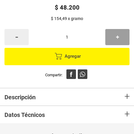
$
48
.
200
$ 154,49
x
gramo
Agregar
+
Descripción
Gillette Foamy Regular tiene una espuma espesa y cremosa para una
+
rasurada al ras y confortable. Se esparce alrededor de la cara,
Datos Técnicos
humectando y debilitando el vello antes de la rasurada. Luego de
rasurarte, la espuma se enjuaga fácilmente dejando la piel suave y lisa.
MODO DE USO: Humedecé su cara.
Peso Neto
312