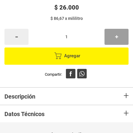
$
26
.
000
$ 86,67
x
mililitro
Agregar
+
Descripción
En mercaldas compra Espuma de afeitar babaria aloe complemento ideal
+
para la piel sensible.
Datos Técnicos
Unidad de
un