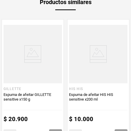
Productos similares
medida
Multiplicador
1
PUM - Medida
300
Peso Neto
300
Producto (kg)
PUM - Unidad
Mililitro
de Medida
GILLETTE
HIS HIS
Espuma de afeitar GILLETTE
Espuma de afeitar HIS HIS
sensitive x150 g
sensitive x200 ml
$
20
.
900
$
10
.
000