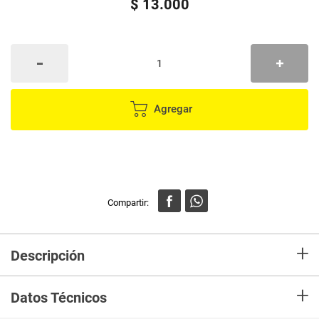
$
13
.
000
Agregar
+
Descripción
En mercaldas compra Espátula EOTÍA de silicona 430777
+
Datos Técnicos