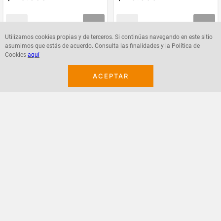
Utilizamos cookies propias y de terceros. Si continúas navegando en este sitio
asumimos que estás de acuerdo. Consulta las finalidades y la Política de
Agregar
Agregar
Cookies
aquí
ACEPTAR
¡Suscribete a nuestro newsletter!
Recibe las ofertas y novedades en tu buzón.
Acepto política de datos, términos y condiciones
Suscribirme