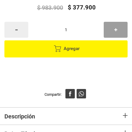
$
377
.
900
$
983
.
900
Agregar
+
Descripción
Espaldar Kaser de Colgar 140 Gris