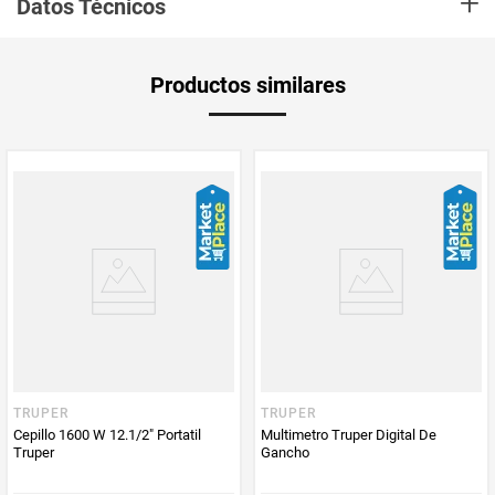
+
Datos Técnicos
Calidad y confianza en cada uso.
Aplica Compra
Solo aplica domicilio
Productos similares
y Recoge en
Tienda
Tiempo de
2 a 5 días hábiles
entrega
Producto
Techdearler
Enviado Por
Vendido por
Techdearler
TRUPER
TRUPER
Cepillo 1600 W 12.1/2" Portatil
Multimetro Truper Digital De
Truper
Gancho