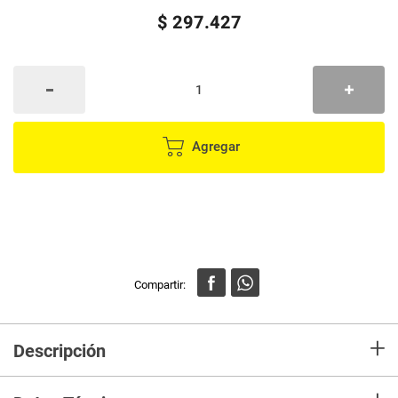
$
297
.
427
Agregar
+
Descripción
Descubre la potencia y precisión de la esmeriladora angular Truper de
1100W. Ideal para trabajos exigentes, su rendimiento te sorprenderá.