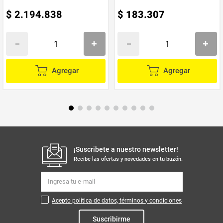
$
2
.
194
.
838
$
183
.
307
Agregar
Agregar
¡Suscribete a nuestro newsletter!
Recibe las ofertas y novedades en tu buzón.
Acepto política de datos, términos y condiciones
Suscribirme