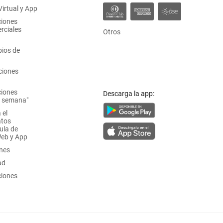
irtual y App
ciones
rciales
Otros
ios de
ciones
ciones
Descarga la app:
a semana"
 el
atos
ula de
Web y App
ones
ad
ciones