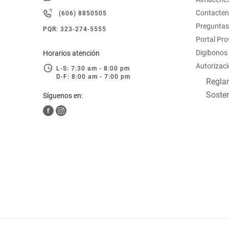
hogar
Contacte
(606) 8850505
Preguntas
PQR: 323-274-5555
tecnología
Portal Pr
Digibonos
Horarios atención
Autorizaci
moda
L-S: 7:30 am - 8:00 pm
D-F: 8:00 am - 7:00 pm
Reglam
Sosten
Síguenos en:
deportes
juguetería