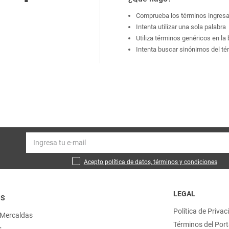
Comprueba los términos ingres
Intenta utilizar una sola palabra
Utiliza términos genéricos en l
Intenta buscar sinónimos del t
Acepto política de datos, términos y condiciones
LEGAL
OS
Política de Privac
 Mercaldas
Términos del Port
s