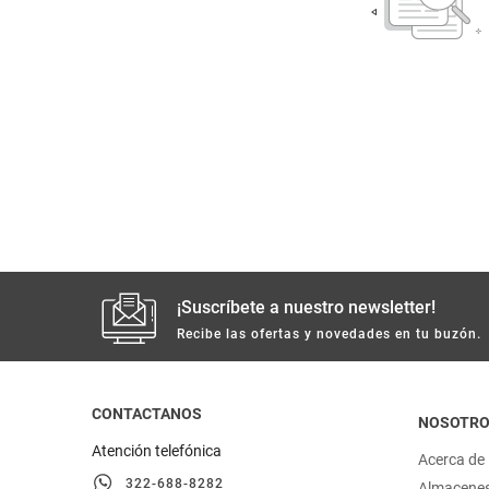
despensa
Arroz
Mantequilla
lácteos y refrigerados
vinos y licores
cuidado del bebé
mascotas
¡Suscríbete a nuestro newsletter!
limpieza
Recibe las ofertas y novedades en tu buzón.
cuidado personal
CONTACTANOS
NOSOTR
otros
Atención telefónica
Acerca de
322-688-8282
Almacene