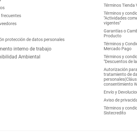
Términos Tienda V
nos
Términos y condi
 frecuentes
"Actividades come
vigentes"
oveedores
Garantías o Camb
Producto
ón protección de datos personales
Términos y Condi
ento interno de trabajo
Mercado Pago
ibilidad Ambiental
Términos y condi
"Descuentos de l
Autorización para
tratamiento de d
personales(Cláus
consentimiento 
Envío y Devoluci
Aviso de privacid
Términos y condi
Sistecredito