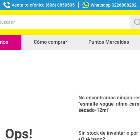
Venta telefónica (606) 8850505
Whatsapp 3226888282
uscas?
s buscados
atos
Cómo comprar
Puntos Mercaldas
No encontramos ningún res
"
esmalte-vogue-ritmo-carn
secado-12ml
"
Sin stock de inventario po
¿Qué hago?