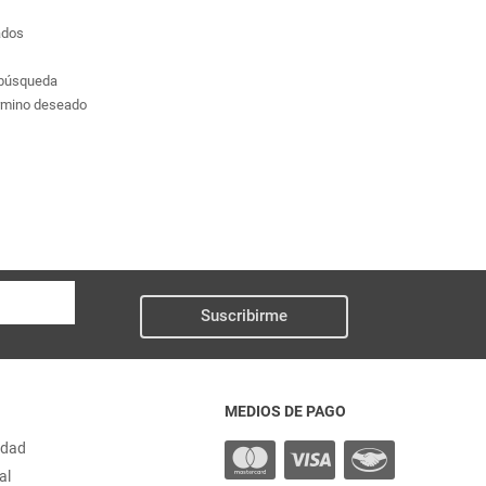
ados
a búsqueda
érmino deseado
Suscribirme
MEDIOS DE PAGO
idad
al