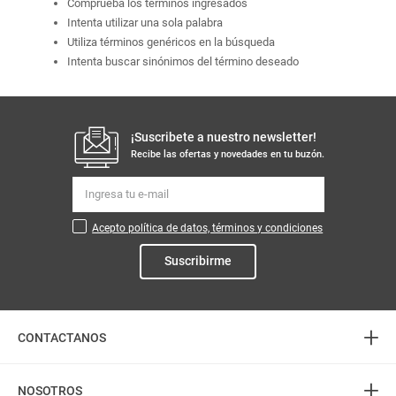
Comprueba los términos ingresados
Intenta utilizar una sola palabra
Utiliza términos genéricos en la búsqueda
Intenta buscar sinónimos del término deseado
¡Suscribete a nuestro newsletter!
Recibe las ofertas y novedades en tu buzón.
Acepto política de datos, términos y condiciones
Suscribirme
+
CONTACTANOS
+
Atención telefónica
NOSOTROS