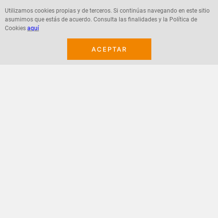
Utilizamos cookies propias y de terceros. Si continúas navegando en este sitio
asumimos que estás de acuerdo. Consulta las finalidades y la Política de
Agregar
Agregar
Cookies
aquí
ACEPTAR
¡Suscribete a nuestro newsletter!
Recibe las ofertas y novedades en tu buzón.
Acepto política de datos, términos y condiciones
Suscribirme
+
CONTACTANOS