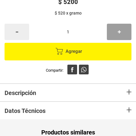
$
5200
$ 520
x
gramo
Agregar
+
Descripción
Los Esmaltes para uñas de Nailen están formulados sin químicos dañinos
+
para la salud. Son resistentes al desgaste, protegen las uñas y te bridan
Datos Técnicos
un aspecto totalmente pulido para cada ocasión. Acabado ultra brillante y
secado rápido.
Unidad de
gr
Productos similares
medida