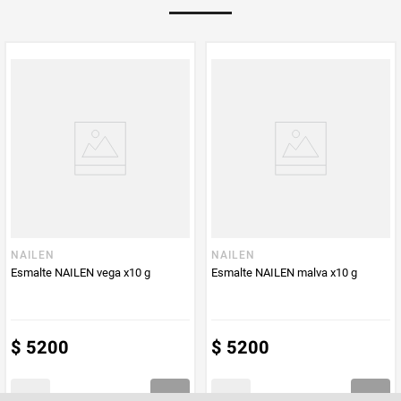
Multiplicador
1
PUM - Medida
10
Peso Neto
10
Producto (kg)
PUM - Unidad
Gramo
de Medida
NAILEN
NAILEN
Esmalte NAILEN vega x10 g
Esmalte NAILEN malva x10 g
$
5200
$
5200