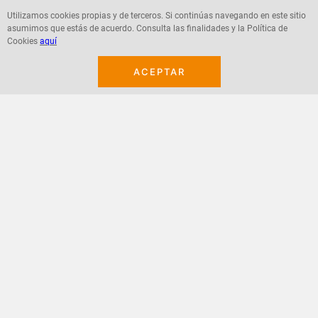
Utilizamos cookies propias y de terceros. Si continúas navegando en este sitio
asumimos que estás de acuerdo. Consulta las finalidades y la Política de
Agregar
Agregar
Cookies
aquí
ACEPTAR
¡Suscribete a nuestro newsletter!
Recibe las ofertas y novedades en tu buzón.
Acepto política de datos, términos y condiciones
Suscribirme
+
CONTACTANOS