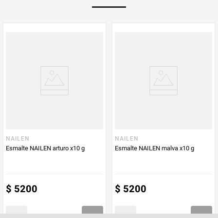
Multiplicador
1
PUM - Medida
10
Peso Neto
10
Producto (kg)
PUM - Unidad
Mililitro
de Medida
NAILEN
NAILEN
Esmalte NAILEN arturo x10 g
Esmalte NAILEN malva x10 g
$
5200
$
5200