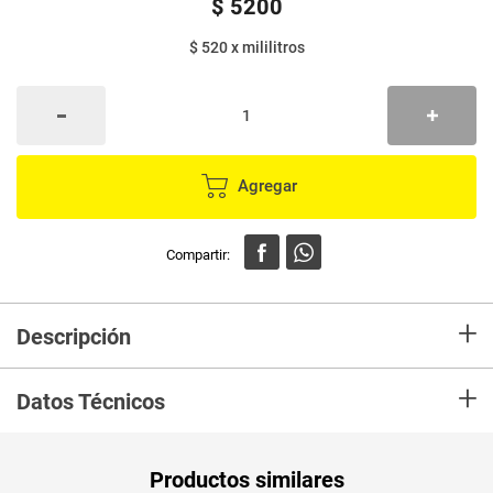
$
5200
$ 520
x
mililitros
Agregar
+
Descripción
Los Esmaltes para uñas de Nailen están formulados sin químicos dañinos
+
para la salud. Son resistentes al desgaste, protegen las uñas y te bridan
Datos Técnicos
un aspecto totalmente pulido para cada ocasión. Acabado ultra brillante y
secado rápido.
Unidad de
un
Productos similares
medida