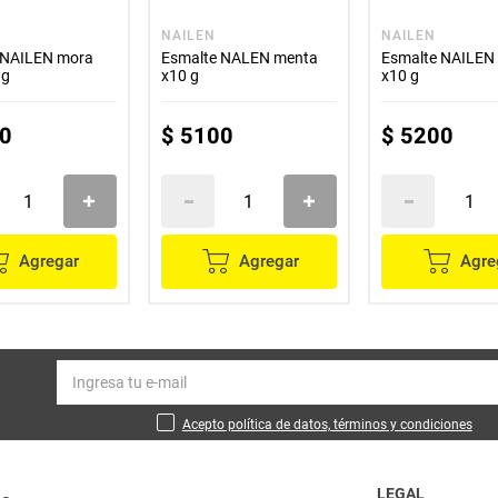
NAILEN
NAILEN
 NAILEN mora
Esmalte NALEN menta
Esmalte NAILEN
 g
x10 g
x10 g
0
$
5100
$
5200
Agregar
Agregar
Agre
Acepto política de datos, términos y condiciones
LEGAL