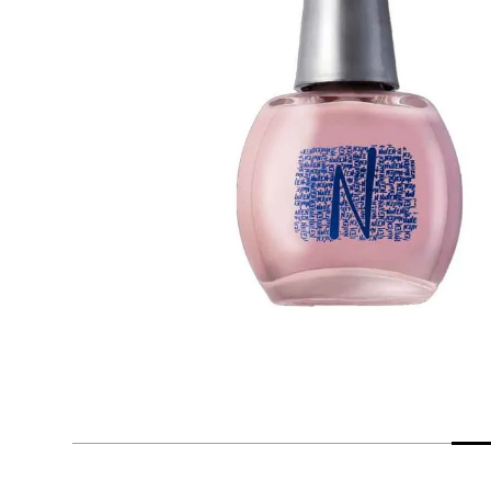
despensa
Arroz
Mantequilla
lácteos y refrigerados
vinos y licores
cuidado del bebé
mascotas
limpieza
cuidado personal
otros