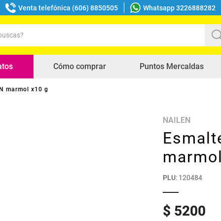
Venta telefónica (606) 8850505
Whatsapp 3226888282
uscas?
s buscados
atos
Cómo comprar
Puntos Mercaldas
N marmol x10 g
NAILEN
Esmalt
marmol
PLU
:
120484
$
5200