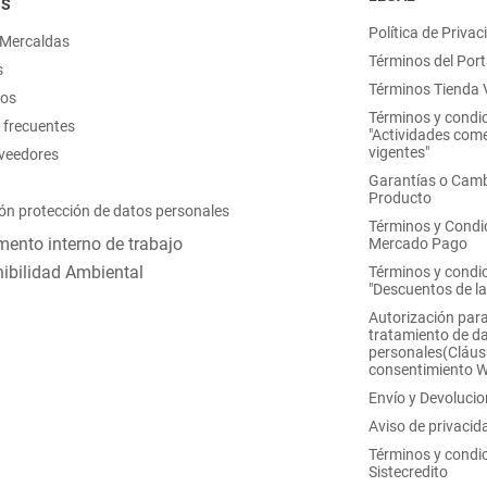
OS
Política de Privac
 Mercaldas
Términos del Port
s
Términos Tienda V
nos
Términos y condi
 frecuentes
"Actividades come
vigentes"
oveedores
Garantías o Camb
Producto
ón protección de datos personales
Términos y Condi
ento interno de trabajo
Mercado Pago
ibilidad Ambiental
Términos y condi
"Descuentos de l
Autorización para
tratamiento de d
personales(Cláus
consentimiento 
Envío y Devoluci
Aviso de privacid
Términos y condi
Sistecredito