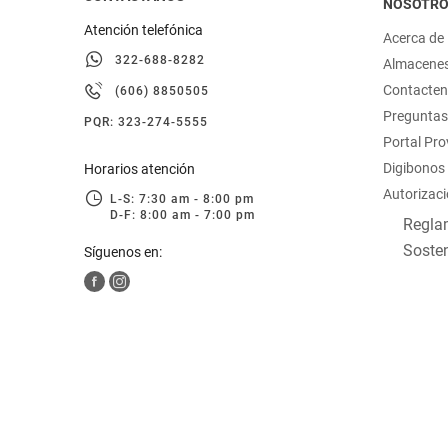
NOSOTR
Atención telefónica
Acerca de
322-688-8282
Almacene
Contacte
(606) 8850505
Preguntas
PQR: 323-274-5555
Portal Pr
Digibonos
Horarios atención
Autorizaci
L-S: 7:30 am - 8:00 pm
D-F: 8:00 am - 7:00 pm
Reglam
Sosten
Síguenos en: