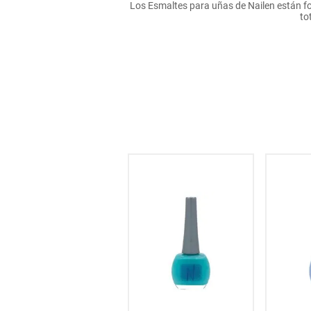
Los Esmaltes para uñas de Nailen están fo
hogar
to
tecnología
moda
deportes
juguetería