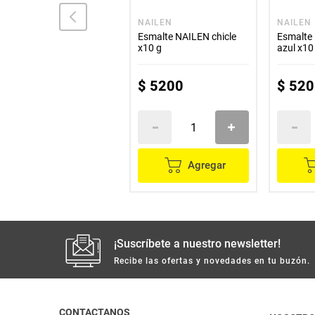
NAILEN
NAILEN
NAILEN
Esmalte NAILEN manbo
Esmalte NAILEN chicle
Esmalte
x10 ml
x10 g
azul x10
$
5200
$
5200
$
520
Agregar
Agregar
¡Suscríbete a nuestro newsletter!
Recibe las ofertas y novedades en tu buzón.
CONTACTANOS