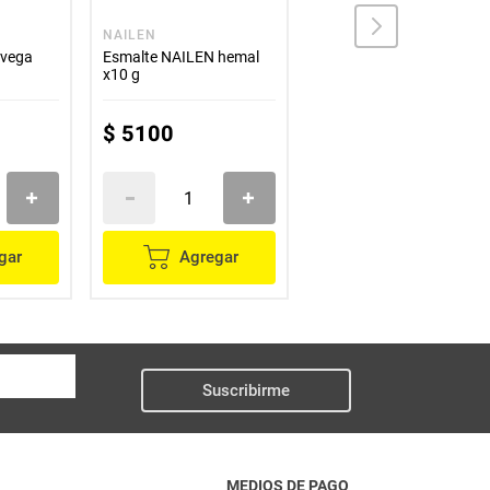
NAILEN
NAILEN
 vega
Esmalte NAILEN hemal
Esmalte NAILEN
x10 g
magenta x10 ml
$
5100
$
5200
gar
Agregar
Agregar
Suscribirme
MEDIOS DE PAGO