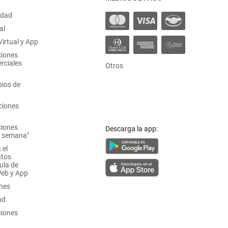
idad
al
irtual y App
ciones
rciales
Otros
ios de
ciones
ciones
Descarga la app:
a semana"
 el
atos
ula de
Web y App
ones
ad
ciones