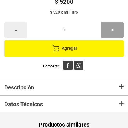
$
5200
$ 520
x
mililitro
Agregar
+
Descripción
Los Esmaltes para uñas de Nailen están formulados sin químicos dañinos
+
para la salud. Son resistentes al desgaste, protegen las uñas y te bridan
Datos Técnicos
un aspecto totalmente pulido para cada ocasión. Acabado ultra brillante y
secado rápido.
Unidad de
ml
Productos similares
medida