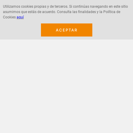
Utilizamos cookies propias y de terceros. Si continúas navegando en este sitio
asumimos que estás de acuerdo. Consulta las finalidades y la Política de
Agregar
Agregar
Cookies
aquí
ACEPTAR
¡Suscribete a nuestro newsletter!
Recibe las ofertas y novedades en tu buzón.
Acepto política de datos, términos y condiciones
Suscribirme
+
CONTACTANOS