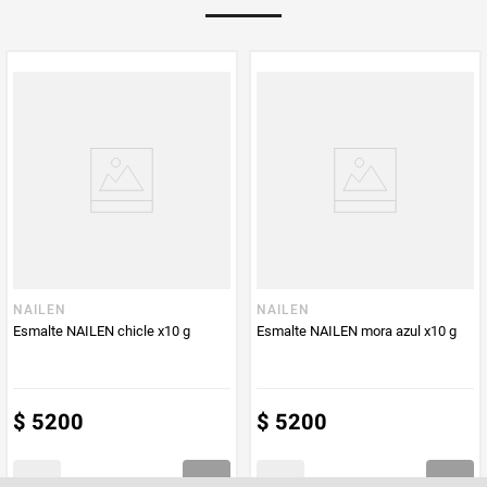
Multiplicador
1
PUM - Medida
10
Peso Neto
10
Producto (kg)
PUM - Unidad
Mililitro
de Medida
NAILEN
NAILEN
Esmalte NAILEN chicle x10 g
Esmalte NAILEN mora azul x10 g
$
5200
$
5200