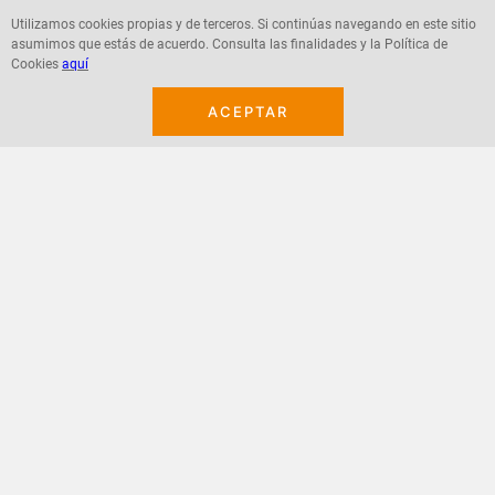
Utilizamos cookies propias y de terceros. Si continúas navegando en este sitio
asumimos que estás de acuerdo. Consulta las finalidades y la Política de
Agregar
Agregar
Cookies
aquí
ACEPTAR
¡Suscribete a nuestro newsletter!
Recibe las ofertas y novedades en tu buzón.
Acepto política de datos, términos y condiciones
Suscribirme
+
CONTACTANOS