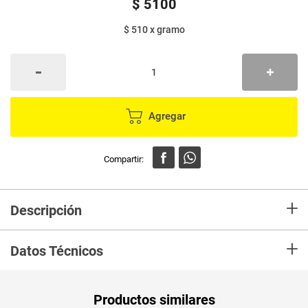
$
5100
$ 510
x
gramo
Agregar
+
Descripción
En Mercaldas compra Esmalte NAILEN hemal x10 g
+
Datos Técnicos
PUM - Medida
10
Productos similares