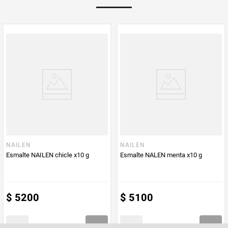
Peso Neto
10
Producto (kg)
PUM - Unidad
Gramo
de Medida
NAILEN
NAILEN
Esmalte NAILEN chicle x10 g
Esmalte NALEN menta x10 g
$
5200
$
5100