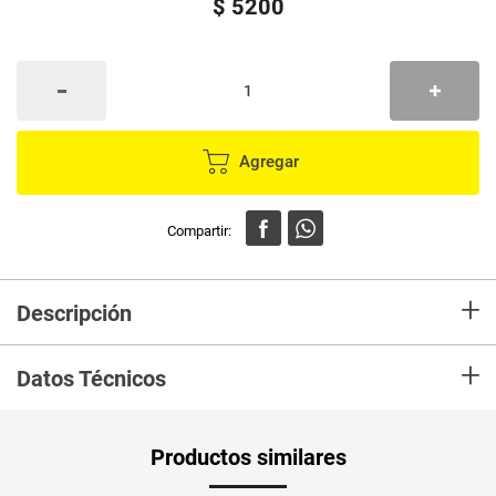
$
5200
Agregar
+
Descripción
En Mercaldas compra Esmalte NAILEN arturo x10 g
+
Datos Técnicos
Productos similares