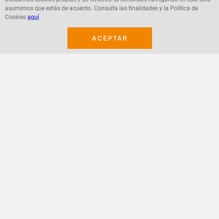
asumimos que estás de acuerdo. Consulta las finalidades y la Política de
Agregar
Agregar
Cookies
aquí
ACEPTAR
¡Suscribete a nuestro newsletter!
Recibe las ofertas y novedades en tu buzón.
Acepto política de datos, términos y condiciones
Suscribirme
+
CONTACTANOS