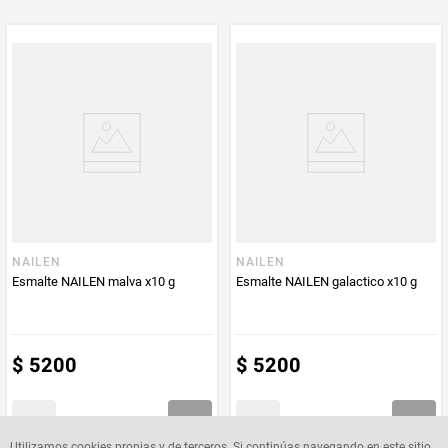
NAILEN
NAILEN
Esmalte NAILEN malva x10 g
Esmalte NAILEN galactico x10 g
$
5200
$
5200
Utilizamos cookies propias y de terceros. Si continúas navegando en este sitio