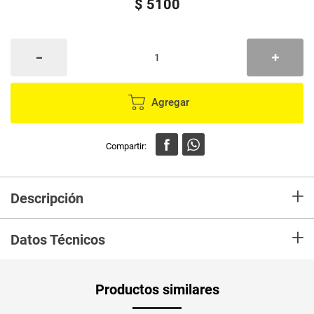
$
5100
Agregar
+
Descripción
En mercaldas compra Escoba FOREVER CLEAN zulia repuesto
+
Datos Técnicos
Productos similares