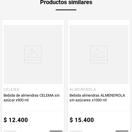
Productos similares
medida
Multiplicador
1
PUM - Medida
850
Peso Neto
850
Producto (kg)
PUM - Unidad
Gramo
de Medida
CELEMA
ALMENDROLA
Bebida de almendras CELEMA sin
Bebida almendras ALMENDROLA
azúcar x900 ml
sin azúcares x1000 ml
$
12
.
400
$
15
.
400