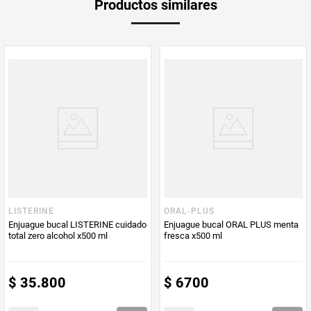
Productos similares
medida
Multiplicador
1
PUM - Medida
500
Peso Neto
500
Producto (kg)
PUM - Unidad
Mililitro
de Medida
LISTERINE
ORAL-PLUS
Enjuague bucal LISTERINE cuidado
Enjuague bucal ORAL PLUS menta
total zero alcohol x500 ml
fresca x500 ml
$
35
.
800
$
6700