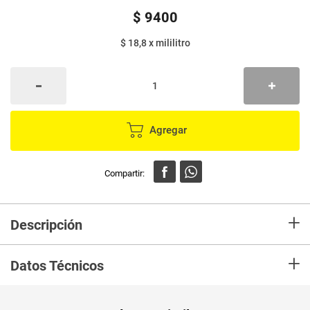
$
9400
$ 18,8
x
mililitro
Agregar
+
Descripción
Enjuague bucal ORAL PLUS cool mint x500 ml.
+
Datos Técnicos
Unidad de
un