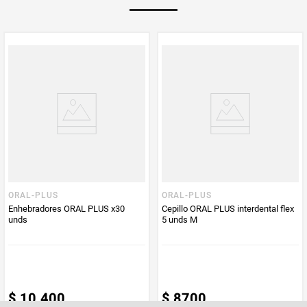
PUM - Unidad
Unidad
de Medida
ORAL-PLUS
ORAL-PLUS
Enhebradores ORAL PLUS x30
Cepillo ORAL PLUS interdental flex
unds
5 unds M
$
10
.
400
$
8700