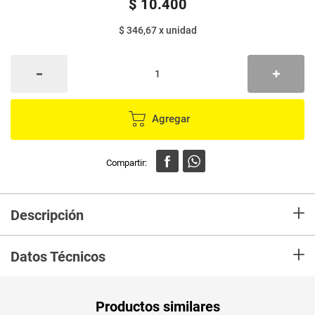
$
10
.
400
$ 346,67
x
unidad
Agregar
+
Descripción
Enhebradores ORAL PLUS x30 unds
+
Datos Técnicos
Peso Neto
30
Productos similares
Producto (kg)