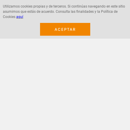
Utilizamos cookies propias y de terceros. Si continúas navegando en este sitio
asumimos que estás de acuerdo. Consulta las finalidades y la Política de
Cookies
aquí
Agregar
Agregar
ACEPTAR
¡Suscribete a nuestro newsletter!
Recibe las ofertas y novedades en tu buzón.
Acepto política de datos, términos y condiciones
Suscribirme