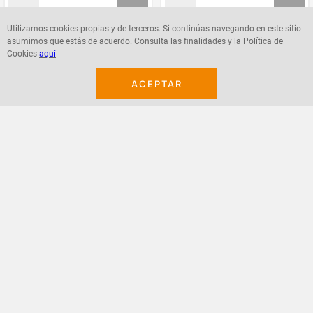
Utilizamos cookies propias y de terceros. Si continúas navegando en este sitio
asumimos que estás de acuerdo. Consulta las finalidades y la Política de
Agregar
Agregar
Cookies
aquí
ACEPTAR
¡Suscribete a nuestro newsletter!
Recibe las ofertas y novedades en tu buzón.
Acepto política de datos, términos y condiciones
Suscribirme