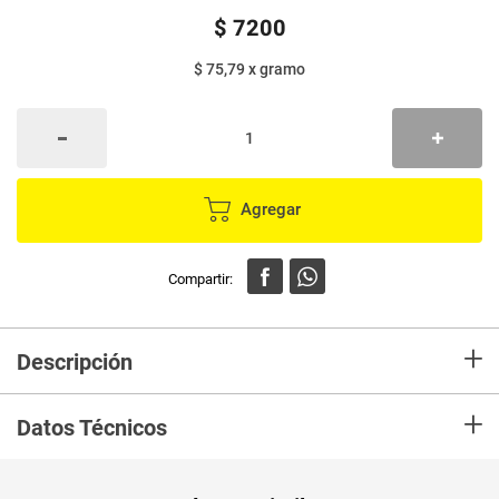
$
7200
$ 75,79
x
gramo
Agregar
+
Descripción
Enciende fuego ecológico ECOFIRE 6 unds x16 g
+
Datos Técnicos
Peso Neto
95