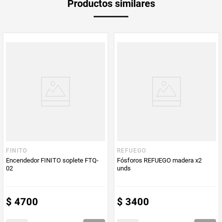
Productos similares
Producto (kg)
PUM - Unidad
Gramo
de Medida
FINITO
REFUEGO
Encendedor FINITO soplete FTQ-
Fósforos REFUEGO madera x2
02
unds
$
4700
$
3400