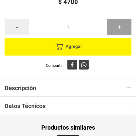
$
4700
Agregar
+
Descripción
En mercaldas compra Encendedor FINITO soplete FTQ-02
+
Datos Técnicos
Unidad de
un
Productos similares
medida