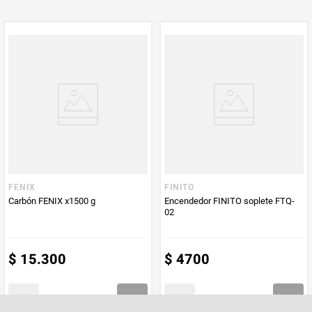
Multiplicador
1
Peso Neto
1
Producto (kg)
PUM - Unidad
Unidad
de Medida
FENIX
FINITO
Carbón FENIX x1500 g
Encendedor FINITO soplete FTQ-
02
$
15
.
300
$
4700