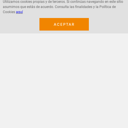
Utilizamos cookies propias y de terceros. Si continúas navegando en este sitio
asumimos que estás de acuerdo. Consulta las finalidades y la Política de
Agregar
Agregar
Cookies
aquí
ACEPTAR
¡Suscribete a nuestro newsletter!
Recibe las ofertas y novedades en tu buzón.
Acepto política de datos, términos y condiciones
Suscribirme
+
CONTACTANOS