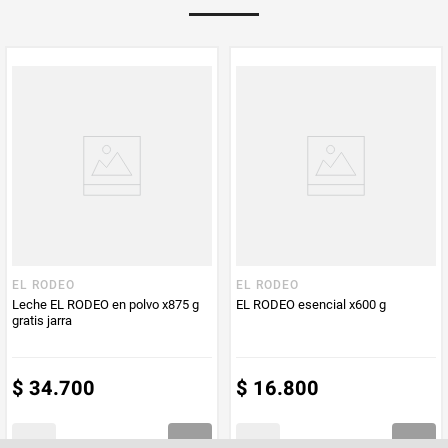
Multiplicador
1
PUM - Medida
600
PUM - Unidad
Gramo
de Medida
EL RODEO
EL RODEO
Leche EL RODEO en polvo x875 g
EL RODEO esencial x600 g
gratis jarra
$
34
.
700
$
16
.
800