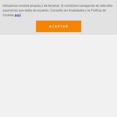
Utilizamos cookies propias y de terceros. Si continúas navegando en este sitio
asumimos que estás de acuerdo. Consulta las finalidades y la Política de
Agregar
Agregar
Cookies
aquí
ACEPTAR
¡Suscribete a nuestro newsletter!
Recibe las ofertas y novedades en tu buzón.
Acepto política de datos, términos y condiciones
Suscribirme
+
CONTACTANOS