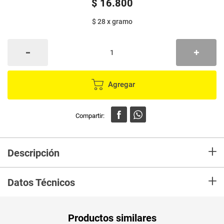
$
16
.
800
$ 28
x
gramo
Agregar
+
Descripción
En mercaldas compra EL RODEO esencial x600 g ESTE
PRODUCTOS NO
+
ES LECHE
Datos Técnicos
Unidad de
un
Productos similares
medida