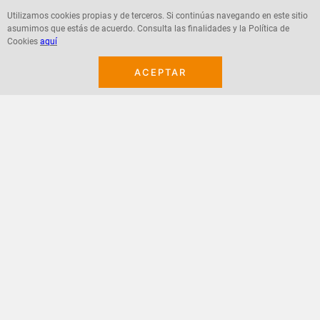
$
7560
$
5900
Utilizamos cookies propias y de terceros. Si continúas navegando en este sitio
asumimos que estás de acuerdo. Consulta las finalidades y la Política de
Cookies
aquí
ACEPTAR
Agregar
Agregar
¡Suscribete a nuestro newsletter!
Recibe las ofertas y novedades en tu buzón.
Acepto política de datos, términos y condiciones
Suscribirme