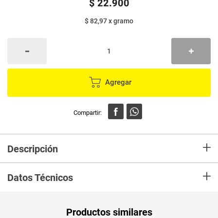
$
22
.
900
$ 82,97
x
gramo
Agregar
+
Descripción
En mercaldas compra Dulce CASA'O mora silvestre x276 g
+
Datos Técnicos
Unidad de
un
Productos similares
medida