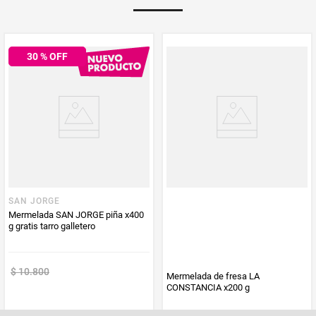
Multiplicador
1
30
% OFF
PUM - Medida
276
PUM - Unidad
Gramo
de Medida
SAN JORGE
Mermelada SAN JORGE piña x400
g gratis tarro galletero
$
10
.
800
Mermelada de fresa LA
CONSTANCIA x200 g