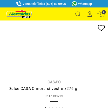
Venta telefónica (606) 8850505
Whatsapp
0
CASA'O
Dulce CASA'O mora silvestre x276 g
PLU
:
133719