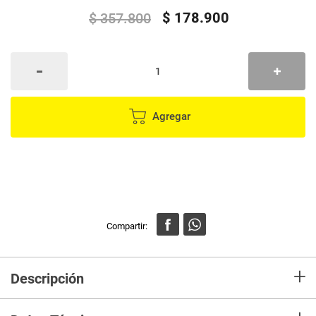
$
178
.
900
$
357
.
800
Agregar
+
Descripción
Descubre una nueva experiencia de vuelo con este dron
plegable de alta tecnología, diseñado para capturar imágenes y