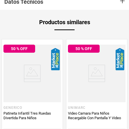
+
Datos Técnicos
videos con calidad 4K. obtendrás un vuelo estable, preciso y
silencioso, ideal para explorar desde las alturas sin preocuparte
por interferencias o desviaciones.
Aplica Compra
Solo aplica domicilio
Productos similares
y Recoge en
DETALLES
Tienda
Cámara 4K HD con transmisión en tiempo real
Tiempo de
5 días hábiles
MOSTRAR MÁS
entrega
50
% OFF
50
% OFF
Motor silencioso y de alto rendimiento
Plegable y Portátil, fácil de transportar
Resistente al Viento, ideal para exteriores
Producto
AML comercializadora
Enviado Por
Especificaciones Técnicas:
Cámara: 4K Ultra HD con gran angular
Vendido por
AML comercializadora
Transmisión en vivo vía WiFi
Alcance de vuelo Alta Calidad
Marca
Sistema de estabilización
UNIMARC
GENERICO
UNIMARC
Control remoto ergonómico con soporte para smartphone
Patineta Infantil Tres Ruedas
Video Camara Para Niños
Incluye hélices de repuesto, estuche de transporte y
Divertida Para Niños
Recargable Con Pantalla Y Video
cable de carga
Incluye en la Caja: