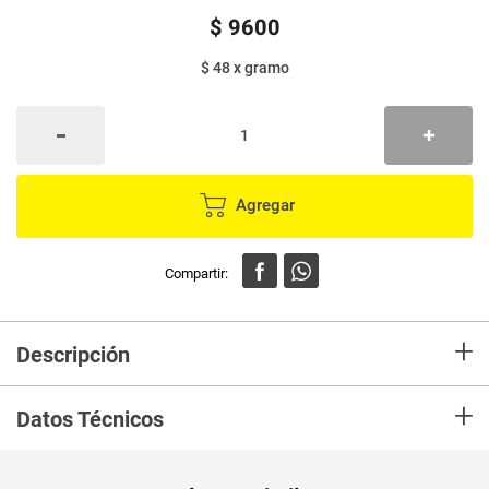
$
9600
$ 48
x
gramo
Agregar
+
Descripción
Doritos FRITOLAY dimanita limon x200 g
+
Datos Técnicos
Peso Neto
200