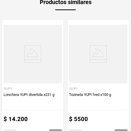
Productos similares
Producto (kg)
PUM - Unidad
Gramo
de Medida
YUPI
YUPI
Lonchera YUPI divertida x231 g
Tozineta YUPI fred x100 g
$
14
.
200
$
5500