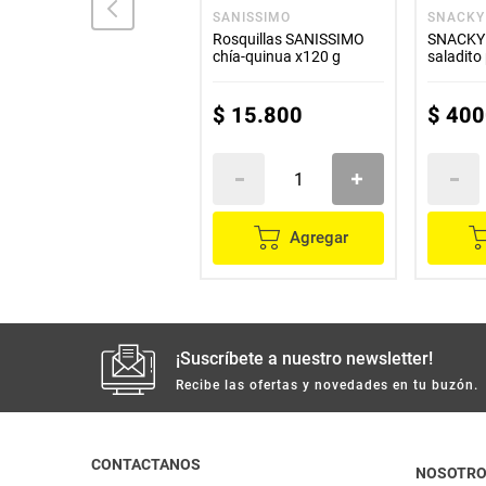
SNACKY
SANISSIMO
SNACKY
SNACKY colombina
Rosquillas SANISSIMO
SNACKY 
saladito x50 g
chía-quinua x120 g
saladito
x40 g c/
$
1300
$
15
.
800
$
400
Agregar
Agregar
¡Suscríbete a nuestro newsletter!
Recibe las ofertas y novedades en tu buzón.
CONTACTANOS
NOSOTR