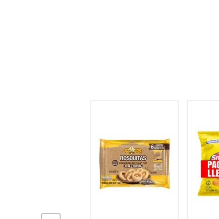
hogar
tecnología
moda
deportes
juguetería