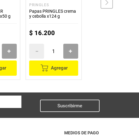
PRINGLES
TURBANA
ER
Papas PRINGLES crema
Chips TURBANA plátano
x50 g
y cebolla x124 g
natural con sal x30 g
$
16
.
200
$
1900
gar
Agregar
Agregar
Suscribirme
MEDIOS DE PAGO