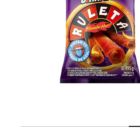
despensa
Mantequilla
Arroz
lácteos y refrigerados
vinos y licores
cuidado del bebé
mascotas
limpieza
cuidado personal
otros