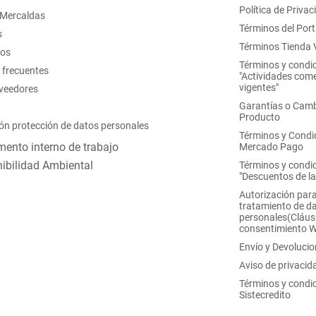
Política de Privac
 Mercaldas
Términos del Port
s
Términos Tienda V
nos
Términos y condi
 frecuentes
"Actividades come
vigentes"
oveedores
Garantías o Camb
Producto
ón protección de datos personales
Términos y Condi
ento interno de trabajo
Mercado Pago
ibilidad Ambiental
Términos y condi
"Descuentos de l
Autorización para
tratamiento de d
personales(Cláus
consentimiento 
Envío y Devoluci
Aviso de privacid
Términos y condi
Sistecredito