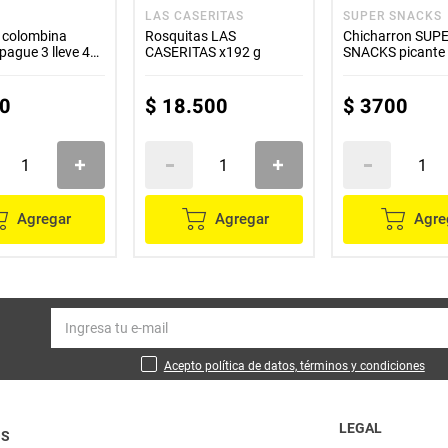
LAS CASERITAS
SUPER SNACKS
colombina
Rosquitas LAS
Chicharron SUP
 pague 3 lleve 4
CASERITAS x192 g
SNACKS picante 
u
0
$
18
.
500
$
3700
Agregar
Agregar
Agre
Acepto política de datos, términos y condiciones
LEGAL
OS