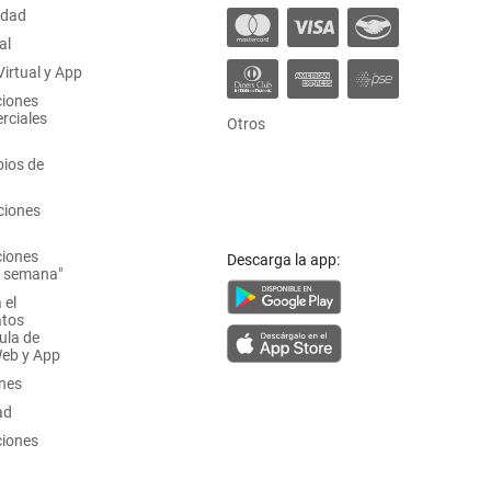
idad
al
irtual y App
ciones
rciales
Otros
ios de
ciones
ciones
Descarga la app:
a semana"
 el
atos
ula de
Web y App
ones
ad
ciones