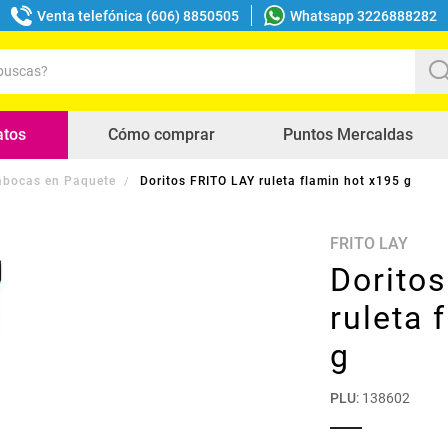
Venta telefónica (606) 8850505
Whatsapp 3226888282
uscas?
s buscados
atos
Cómo comprar
Puntos Mercaldas
bocas en Paquete
Doritos FRITO LAY ruleta flamin hot x195 g
FRITO LAY
Dorito
ruleta 
g
PLU
:
138602