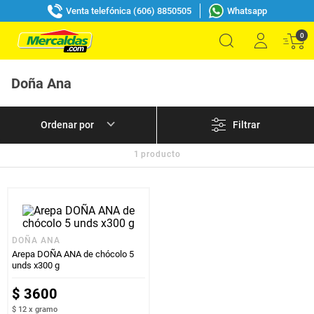
Venta telefónica (606) 8850505
Whatsapp
0
Doña Ana
Filtrar
1
producto
DOÑA ANA
Arepa DOÑA ANA de chócolo 5
unds x300 g
$
3600
$ 12
x
gramo