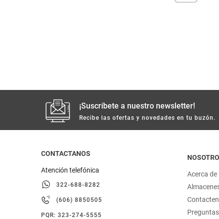
despensa
Arroz
Mantequilla
lácteos y refrigerados
vinos y licores
cuidado del bebé
¡Suscríbete a nuestro newsletter!
mascotas
Recibe las ofertas y novedades en tu buzón.
limpieza
CONTACTANOS
NOSOTR
Atención telefónica
cuidado personal
Acerca de
322-688-8282
Almacene
otros
Contacte
(606) 8850505
Preguntas
PQR: 323-274-5555