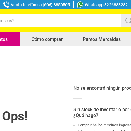
Venta telefónica (606) 8850505
Whatsapp 3226888282
uscas?
s buscados
atos
Cómo comprar
Puntos Mercaldas
No se encontró ningún pro
Sin stock de inventario por
¿Qué hago?
Comprueba los términos ingres