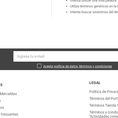
Intenta utilizar una sola palabra
Utiliza términos genéricos en l
Intenta buscar sinónimos del t
Acepto política de datos, términos y condiciones
LEGAL
OS
Política de Privac
 Mercaldas
Términos del Port
s
Términos Tienda V
nos
Términos y condi
 frecuentes
"Actividades come