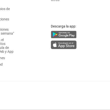
ios de
ciones
Descarga la app:
ciones
a semana"
 el
atos
ula de
Web y App
ones
ad