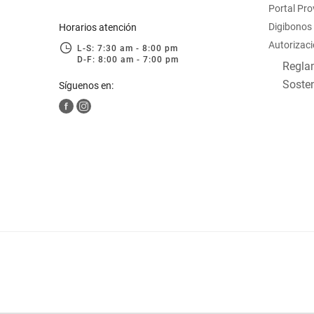
Portal Pr
hogar
Digibonos
Horarios atención
Autorizaci
L-S: 7:30 am - 8:00 pm
tecnología
D-F: 8:00 am - 7:00 pm
Reglam
Sosten
Síguenos en:
moda
deportes
juguetería