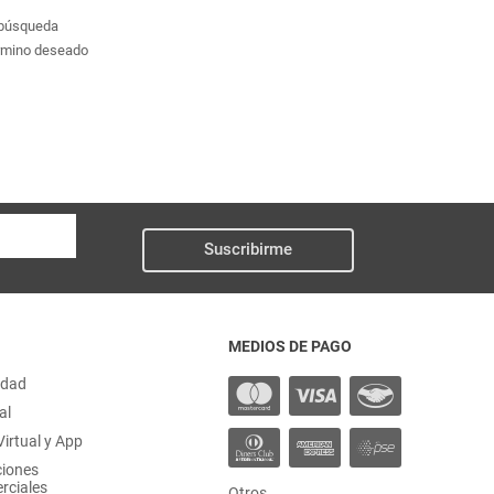
a búsqueda
érmino deseado
Suscribirme
MEDIOS DE PAGO
idad
al
irtual y App
ciones
rciales
Otros