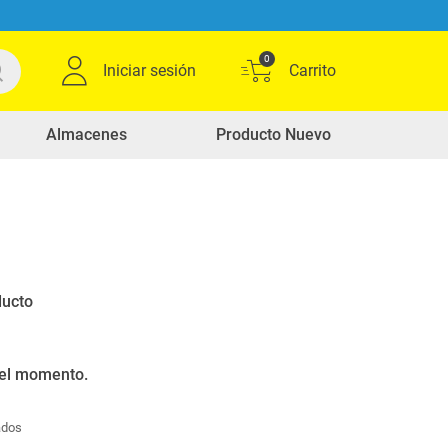
0
Iniciar sesión
Almacenes
Producto Nuevo
0
Ordenar por
Relevancia
productos
ducto
 el momento.
ados