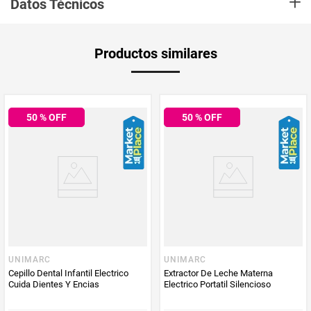
+
Datos Técnicos
Unidad de
un
Productos similares
medida
Multiplicador
1
50
% OFF
50
% OFF
Peso Neto
1
Producto (kg)
PUM - Unidad
Unidad
de Medida
Aplica Compra
Solo aplica domicilio
y Recoge en
Tienda
UNIMARC
UNIMARC
Cepillo Dental Infantil Electrico
Extractor De Leche Materna
Cuida Dientes Y Encias
Electrico Portatil Silencioso
Tiempo de
5 días hábiles
entrega