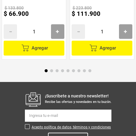
$
133
.
800
$
223
.
800
$
66
.
900
$
111
.
900
Producto
Stilotex
Enviado Por
Vendido por
Stilotex
Agregar
Agregar
Material
Polipropileno
¡Suscribete a nuestro newsletter!
Recibe las ofertas y novedades en tu buzón.
Acepto política de datos, términos y condiciones