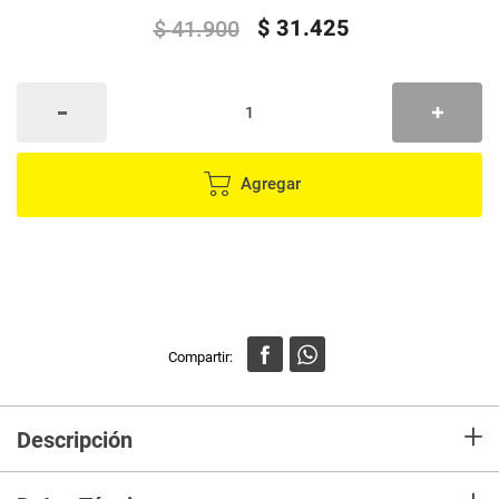
$
31
.
425
$
41
.
900
Agregar
+
Descripción