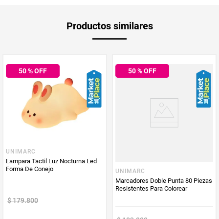
Producto
Mercaldas
Productos similares
Enviado Por
Vendido por
Mercaldas
50
% OFF
50
% OFF
UNIMARC
Lampara Tactil Luz Nocturna Led
Forma De Conejo
UNIMARC
Marcadores Doble Punta 80 Piezas
Resistentes Para Colorear
$
179
.
800