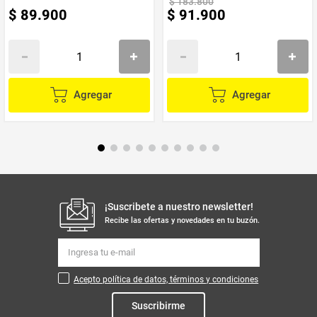
$
183
.
800
$
89
.
900
$
91
.
900
Agregar
Agregar
¡Suscribete a nuestro newsletter!
Recibe las ofertas y novedades en tu buzón.
Acepto política de datos, términos y condiciones
Suscribirme