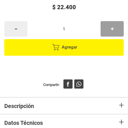
$
22
.
400
Agregar
+
Descripción
En mercaldas compra Diamantes D.P con marco sin borde laminado
+
Datos Técnicos