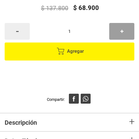
$
68
.
900
$
137
.
800
Agregar
+
Descripción
Disfruta de una experiencia de audio superior con estos
audífonos inalámbricos Bluetooth, diseñados para ofrecer