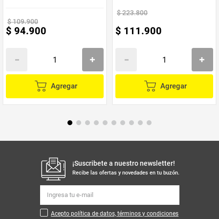
Frequency range: 2.402-2.480GHz
$
223
.
800
Frequency response: 20-20000Hz
$
109
.
900
$
94
.
900
$
111
.
900
Wireless version: Wireless 5.3
Compatible con Múltiples Dispositivos, como teléfonos,
tablets, computadoras y más.
Dimensiones del producto: 2 cm profundo, 17 cm ancho
y 16 cm alto.
**INFORMACION IMPORTANTE **El color de la foto es
Agregar
Agregar
referencial para que puedas ver los atributos del producto y al
mismo tiempo es la opción 1 nuestra de despacho. Pero
dejamos la aclaración para que lo tengas presente por si te
llegara en otro color.**
NOTA : La foto de este producto ha sido ambientada, por lo cual
no incluye ningún adorno, ni accesorios, ni piezas adicionales ni
ningún otro elemento que lo acompañan.
Observaciones De Garantía: 1 Mes **** La garantía de este
producto es exclusivamente por defectos de fábrica, no por
¡Suscribete a nuestro newsletter!
daños ocasionados por mal uso o por desconocimiento de uso
Recibe las ofertas y novedades en tu buzón.
del cliente. La garantía se tramitará bajo las políticas, términos y
condiciones establecidos por la empresa. ****
Acepto política de datos, términos y condiciones