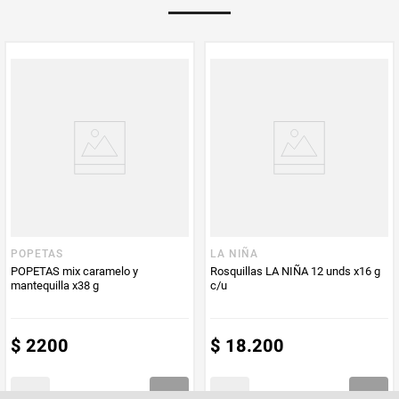
Multiplicador
1
PUM - Medida
400
PUM - Unidad
Gramo
de Medida
POPETAS
LA NIÑA
POPETAS mix caramelo y
Rosquillas LA NIÑA 12 unds x16 g
mantequilla x38 g
c/u
$
2200
$
18
.
200