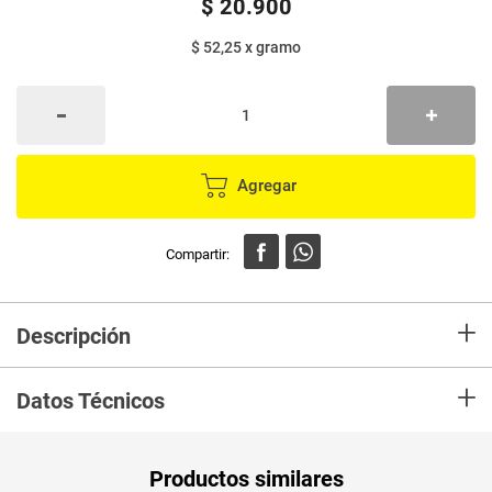
$
20
.
900
$ 52,25
x
gramo
Agregar
+
Descripción
Mezcla de papa, plátano y chicharrón americano con sabor a bbq, es un
+
snack que puedes llevar a todo lugar gracias a su práctico empaque y
Datos Técnicos
acompañarlo con una bebida refrescante.
Unidad de
un
Productos similares
medida