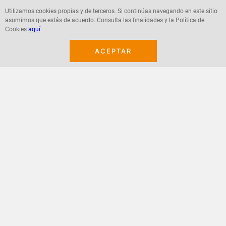
Utilizamos cookies propias y de terceros. Si continúas navegando en este sitio
asumimos que estás de acuerdo. Consulta las finalidades y la Política de
Agregar
Agregar
Cookies
aquí
ACEPTAR
¡Suscribete a nuestro newsletter!
Recibe las ofertas y novedades en tu buzón.
Acepto política de datos, términos y condiciones
Suscribirme
+
CONTACTANOS