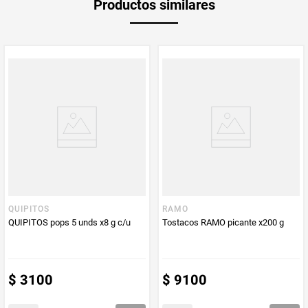
Productos similares
medida
Multiplicador
1
PUM - Medida
270
Peso Neto
270
Producto (kg)
PUM - Unidad
Gramo
de Medida
QUIPITOS
RAMO
QUIPITOS pops 5 unds x8 g c/u
Tostacos RAMO picante x200 g
$
3100
$
9100