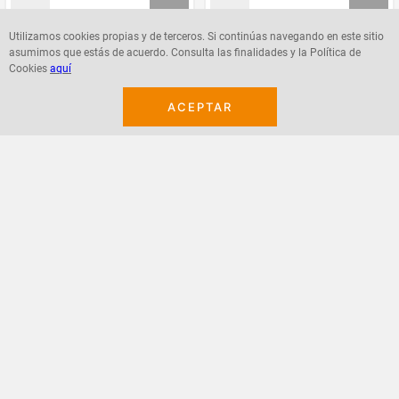
Utilizamos cookies propias y de terceros. Si continúas navegando en este sitio
asumimos que estás de acuerdo. Consulta las finalidades y la Política de
Agregar
Agregar
Cookies
aquí
ACEPTAR
¡Suscribete a nuestro newsletter!
Recibe las ofertas y novedades en tu buzón.
Acepto política de datos, términos y condiciones
Suscribirme