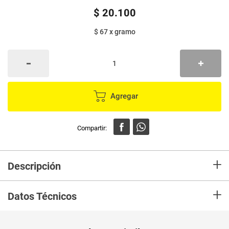
$
20
.
100
$ 67
x
gramo
Agregar
+
Descripción
En Mercaldas compra Detodito FRITO LAY paquetón natural 6 unds x45 g
+
c/u Marca FRITOLAY y recíbelo en tu casa en minutos.
Datos Técnicos
Unidad de
un