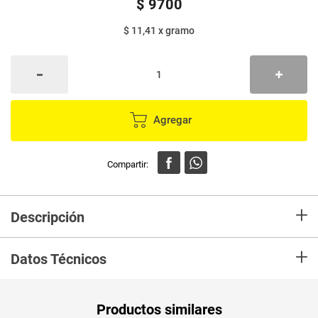
$
9700
$ 11,41
x
gramo
Agregar
+
Descripción
En mercaldas compra Detergente TOP ropa color x850 g
+
Datos Técnicos
Unidad de
gr
Productos similares
medida