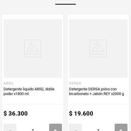
Multiplicador
1
PUM - Medida
850
Peso Neto
850
Producto (kg)
PUM - Unidad
Gramo
de Medida
ARIEL
DERSA
Detergente liquido ARIEL doble
Detergente DERSA polvo con
poder x1800 ml
bicarbonato + Jabón REY x2000 g
$
36
.
300
$
19
.
600