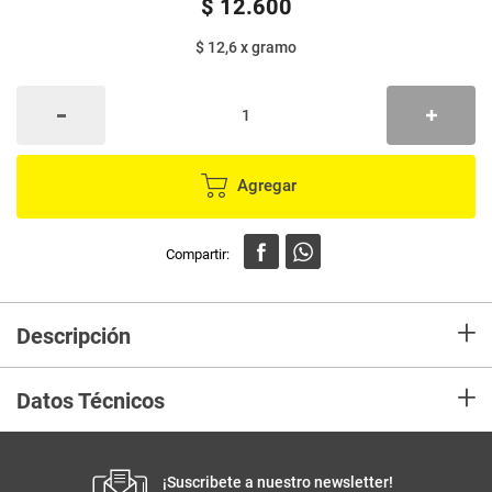
$
12
.
600
$ 12,6
x
gramo
Agregar
+
Descripción
En Mercaldas compra Detergente ARIEL triple poder x1000 g
+
Datos Técnicos
Unidad de
un
Productos similares
medida