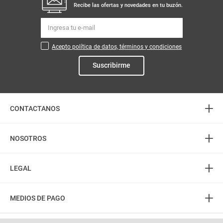
Peso Neto
1000
Producto (kg)
PUM - Unidad
Gramo
de Medida
Detergente líquido TANTE coco
Detergente liquido PERSIL x3000
x3000 ml
ml
$
17
.
000
$
59
.
900