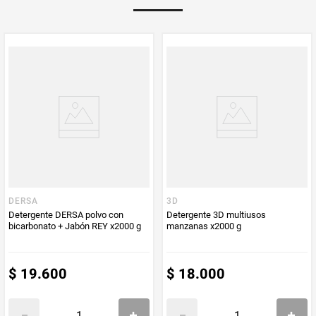
PUM - Medida
650
Peso Neto
650
Producto (kg)
PUM - Unidad
Mililitro
de Medida
DERSA
3D
Detergente DERSA polvo con
Detergente 3D multiusos
bicarbonato + Jabón REY x2000 g
manzanas x2000 g
$
19
.
600
$
18
.
000