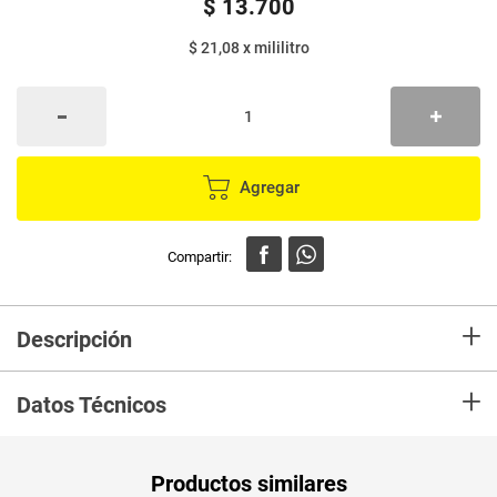
$
13
.
700
$ 21,08
x
mililitro
Agregar
+
Descripción
En mercaldas compra Detergente ARIEL líquido x650 ml
+
Datos Técnicos
Unidad de
ml
Productos similares
medida