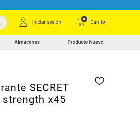
0
Iniciar sesión
Almacenes
Producto Nuevo
rante SECRET
l strength x45