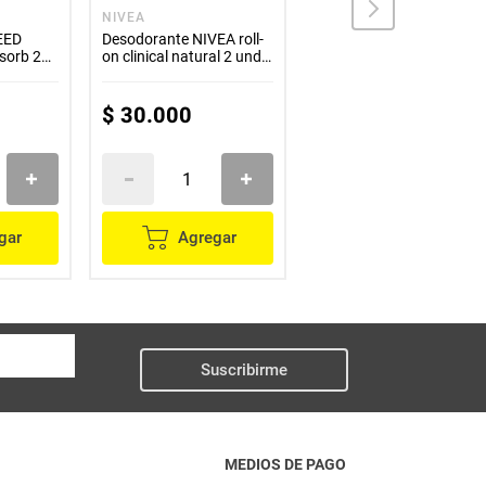
NIVEA
NIVEA
EED
Desodorante NIVEA roll-
Desodorante NIVEA
sorb 2
on clinical natural 2 unds
spray clinical tono
x50 ml
natural x150 ml
$
30
.
000
$
28
.
800
gar
Agregar
Agregar
Suscribirme
MEDIOS DE PAGO