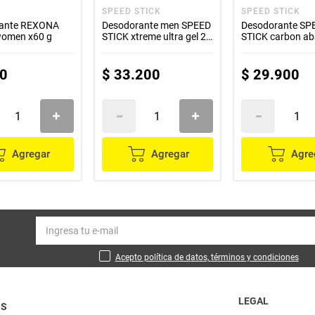
SPEED STICK
SPEED STICK
rante REXONA
Desodorante men SPEED
Desodorante SP
 women x60 g
STICK xtreme ultra gel 2
STICK carbon ab
unds x85 g c/u
unds x50 g c/u
0
$
33
.
200
$
29
.
900
Agregar
Agregar
Agre
Acepto política de datos, términos y condiciones
LEGAL
OS