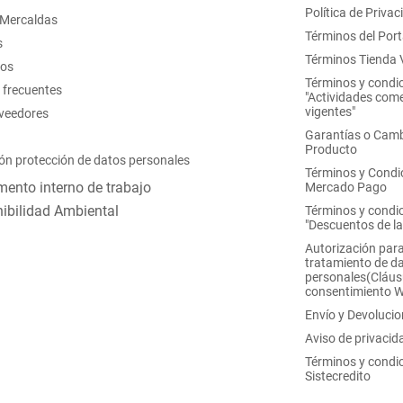
Política de Privac
 Mercaldas
Términos del Port
s
Términos Tienda V
nos
Términos y condi
 frecuentes
"Actividades come
vigentes"
oveedores
Garantías o Camb
Producto
ón protección de datos personales
Términos y Condi
ento interno de trabajo
Mercado Pago
ibilidad Ambiental
Términos y condi
"Descuentos de l
Autorización para
tratamiento de d
personales(Cláus
consentimiento 
Envío y Devoluci
Aviso de privacid
Términos y condi
Sistecredito