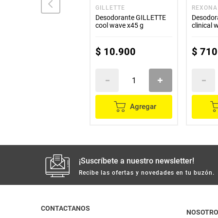
APRIL VIOLETS
GILLETTE
REXONA
Desodorante APRIL
Desodorante GILLETTE
Desodo
VIOLETS roll-on x65 ml
cool wave x45 g
clinical
pague 1 lleve 2
$
20
.
800
$
10
.
900
$
710
Agregar
Agregar
¡Suscríbete a nuestro newsletter!
Recibe las ofertas y novedades en tu buzón.
CONTACTANOS
NOSOTR