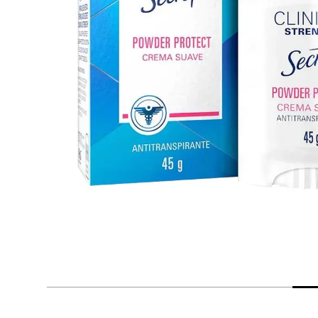
despensa
Mantequilla
Arroz
lácteos y refrigerados
vinos y licores
cuidado del bebé
mascotas
limpieza
cuidado personal
otros