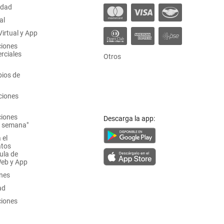
idad
al
irtual y App
ciones
rciales
Otros
ios de
ciones
ciones
Descarga la app:
a semana"
 el
atos
ula de
Web y App
ones
ad
ciones