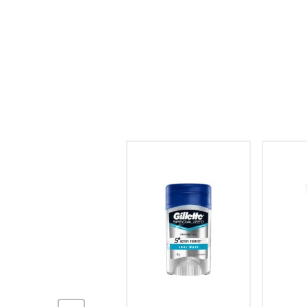
hogar
tecnología
moda
deportes
juguetería