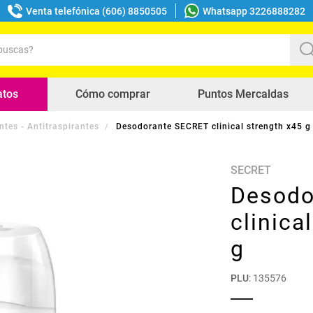
Venta telefónica (606) 8850505
Whatsapp 3226888282
uscas?
s buscados
atos
Cómo comprar
Puntos Mercaldas
tes - Antitraspirantes
Desodorante SECRET clinical strength x45 g
SECRET
Desodo
clinica
g
PLU
:
135576