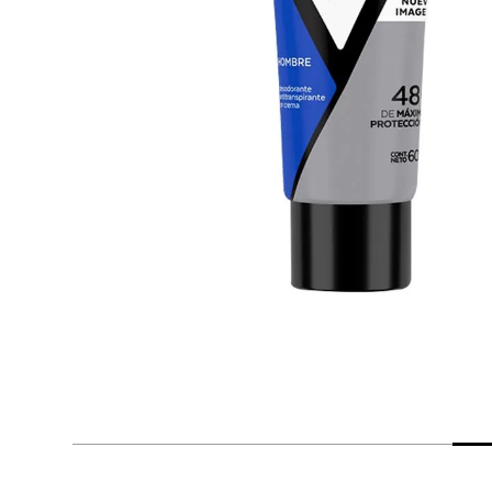
despensa
Arroz
Aceite
lácteos y refrigerados
vinos y licores
cuidado del bebé
mascotas
limpieza
cuidado personal
otros