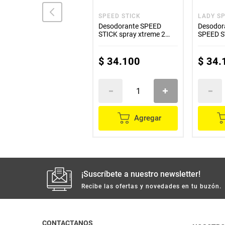
SPEED STICK
SPEED STICK
LADY SP
Desodorante SPEED
Desodorante SPEED
Desodor
STICK gel xtreme ultra
STICK spray xtreme 2
SPEED S
x85 g
unds x91 g c/u
g c/u
$
20
.
000
$
34
.
100
$
34
.
Agregar
Agregar
¡Suscríbete a nuestro newsletter!
Recibe las ofertas y novedades en tu buzón.
CONTACTANOS