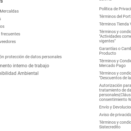
OS
Política de Privac
 Mercaldas
Términos del Port
s
Términos Tienda V
nos
Términos y condi
 frecuentes
"Actividades come
vigentes"
oveedores
Garantías o Camb
Producto
ón protección de datos personales
Términos y Condi
ento interno de trabajo
Mercado Pago
ibilidad Ambiental
Términos y condi
"Descuentos de l
Autorización para
tratamiento de d
personales(Cláus
consentimiento 
Envío y Devoluci
Aviso de privacid
Términos y condi
Sistecredito