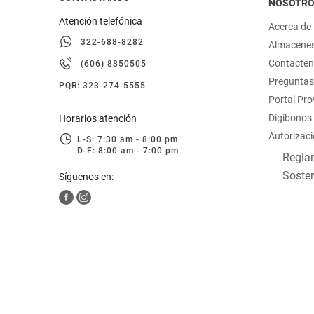
NOSOTR
Atención telefónica
Acerca de
322-688-8282
Almacene
Contacte
(606) 8850505
Preguntas
PQR: 323-274-5555
Portal Pr
Digibonos
Horarios atención
Autorizaci
L-S: 7:30 am - 8:00 pm
D-F: 8:00 am - 7:00 pm
Reglam
Sosten
Síguenos en: