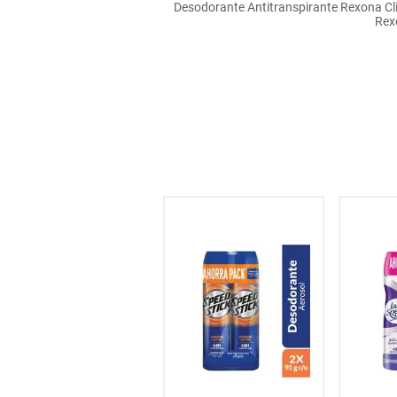
Desodorante Antitranspirante Rexona Clin
hogar
Rex
tecnología
moda
deportes
juguetería