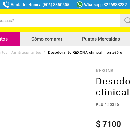
Venta telefónica (606) 8850505
Whatsapp 3226888282
uscas?
s buscados
atos
Cómo comprar
Puntos Mercaldas
tes - Antitraspirantes
Desodorante REXONA clinical men x60 g
REXONA
Desodo
clinica
PLU
:
130386
$
7100