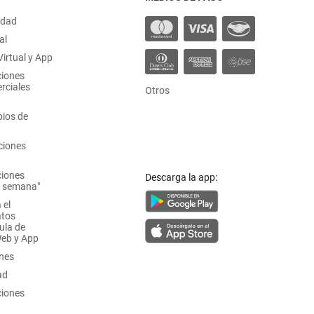
idad
al
irtual y App
ciones
rciales
Otros
ios de
ciones
ciones
Descarga la app:
a semana"
 el
atos
ula de
Web y App
ones
ad
ciones