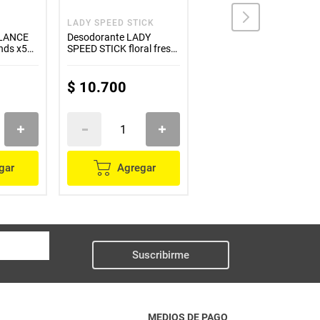
LADY SPEED STICK
REXONA
ALANCE
Desodorante LADY
Desodorante REXONA
unds x50
SPEED STICK floral fresh
xtracool x50 g
gel x70 g
$
10
.
700
$
23
.
700
gar
Agregar
Agregar
Suscribirme
MEDIOS DE PAGO