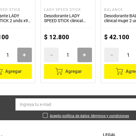
EED STICK
LADY SPEED STICK
BALANCE
ante LADY
Desodorante LADY
Desodorante B
TICK 2 unds x91
SPEED STICK clinical
clinical mujer 2 
x100 g
g c/u
100
$
12
.
800
$
42
.
100
Agregar
Agregar
Agre
Acepto política de datos, términos y condiciones
LEGAL