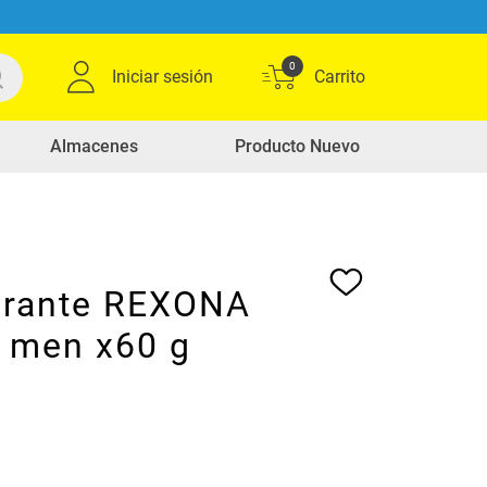
0
Iniciar sesión
Almacenes
Producto Nuevo
rante REXONA
l men x60 g