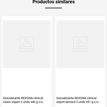
Productos similares
medida
Multiplicador
1
PUM - Medida
200
Peso Neto
200
Producto (kg)
PUM - Unidad
Mililitro
de Medida
Desodorante REXONA clinical
Desodorante REXONA clinical
clasic expert 2 unds x46 g c/u
export aerosol 2 unds x91 g c/u