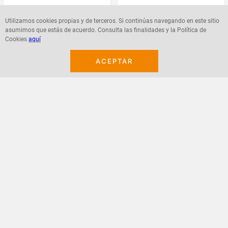
$
39
.
500
$
42
.
300
Utilizamos cookies propias y de terceros. Si continúas navegando en este sitio
asumimos que estás de acuerdo. Consulta las finalidades y la Política de
Cookies
aquí
ACEPTAR
Agregar
Agregar
¡Suscribete a nuestro newsletter!
Recibe las ofertas y novedades en tu buzón.
Acepto política de datos, términos y condiciones