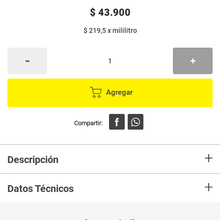
$
43
.
900
$ 219,5
x
mililitro
Agregar
+
Descripción
Antistranspirante Nivea Women black & white Clear en aerosol con 48
+
horas de protección y secado rápido que no deja manchas blancas en la
Datos Técnicos
ropa negra y ayuda a reducir la formación de manchas amarillas en la ropa
blanca causadas por el desodorante.
Unidad de
un