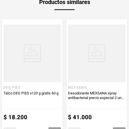
Productos similares
medida
PUM - Medida
520
Peso Neto
520
Producto (kg)
PUM - Unidad
Mililitro
de Medida
DEO PIES
MEXSANA
Talco DEO PIES x120 g gratis 60 g
Desodorante MEXSANA spray
antibacterial precio especial 2 unds
x260 ml c/u
$
18
.
200
$
41
.
000