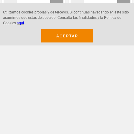
Utilizamos cookies propias y de terceros. Si continúas navegando en este sitio
asumimos que estás de acuerdo. Consulta las finalidades y la Política de
Agregar
Agregar
Cookies
aquí
ACEPTAR
¡Suscribete a nuestro newsletter!
Recibe las ofertas y novedades en tu buzón.
Acepto política de datos, términos y condiciones
Suscribirme