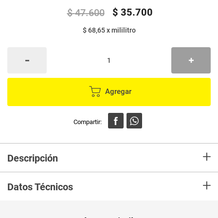
$
35
.
700
$
47
.
600
$ 68,65
x
mililitro
Agregar
+
Descripción
En mercaldas compra Desodorante MEXSANA pies clásico 2 unds x260
+
ml c/u
Datos Técnicos
Unidad de
ml