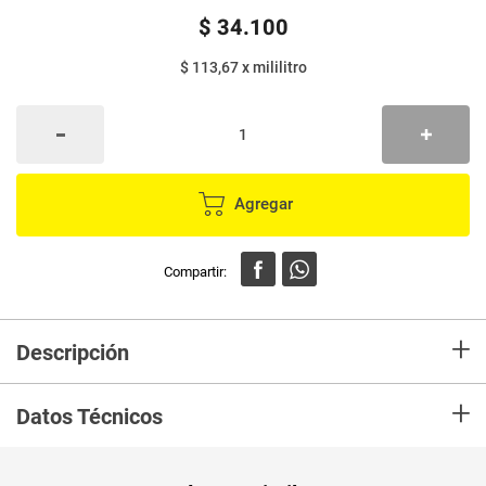
$
34
.
100
$ 113,67
x
mililitro
Agregar
+
Descripción
Mantén tus axilas frescas y aclaradas con el desodorante Derma
+
Aclarado de Lady Speed Stick, con protección prolongada y cuidado
Datos Técnicos
para la piel.
Unidad de
un