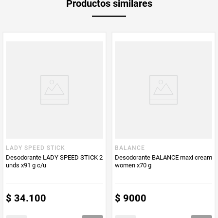
Productos similares
medida
Multiplicador
1
Peso Neto
300
Producto (kg)
PUM - Unidad
Mililitro
de Medida
LADY SPEED STICK
BALANCE
Desodorante LADY SPEED STICK 2
Desodorante BALANCE maxi cream
unds x91 g c/u
women x70 g
$
34
.
100
$
9000