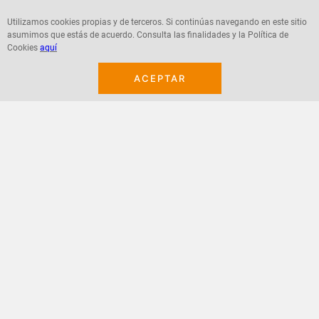
Utilizamos cookies propias y de terceros. Si continúas navegando en este sitio
asumimos que estás de acuerdo. Consulta las finalidades y la Política de
Cookies
aquí
Agregar
Agregar
ACEPTAR
¡Suscribete a nuestro newsletter!
Recibe las ofertas y novedades en tu buzón.
Acepto política de datos, términos y condiciones
Suscribirme