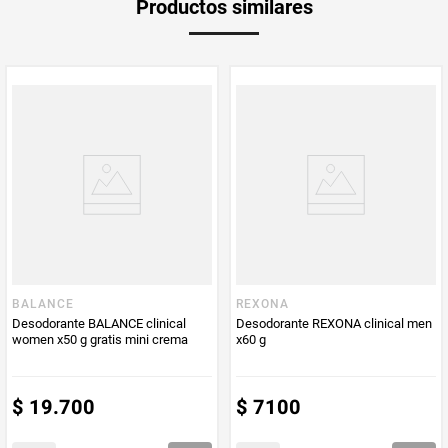
Productos similares
Producto (kg)
PUM - Unidad
Gramo
de Medida
BALANCE
REXONA
Desodorante BALANCE clinical
Desodorante REXONA clinical men
women x50 g gratis mini crema
x60 g
$
19
.
700
$
7100