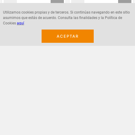
Utilizamos cookies propias y de terceros. Si continúas navegando en este sitio
asumimos que estás de acuerdo. Consulta las finalidades y la Política de
Agregar
Agregar
Cookies
aquí
ACEPTAR
¡Suscribete a nuestro newsletter!
Recibe las ofertas y novedades en tu buzón.
Acepto política de datos, términos y condiciones
Suscribirme