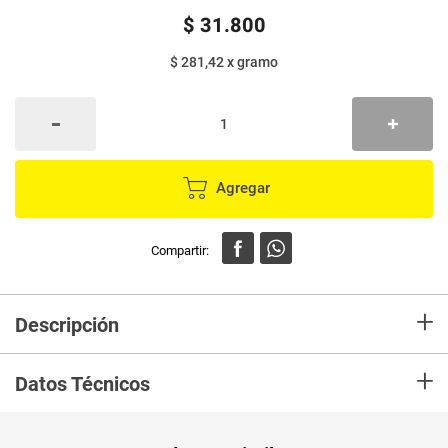
$
31
.
800
$ 281,42
x
gramo
Agregar
+
Descripción
En Mercaldas compra Desodorante GILLETTE power russ x113 g Marca
+
GILLETE y recibelo en tu casa en minutos.
Datos Técnicos
Peso Neto
113