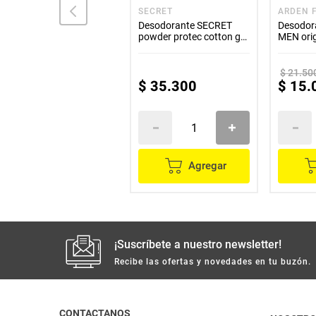
BOND STREET
SECRET
ARDEN 
Desodorante BOND
Desodorante SECRET
Desodor
STREET roll-onpague 1
powder protec cotton gel
MEN orig
lleve 2 x65 g c/u
2 unds x45 g c/u
g c/u
$
21
.
50
$
20
.
800
$
35
.
300
$
15
.
Agregar
Agregar
¡Suscríbete a nuestro newsletter!
Recibe las ofertas y novedades en tu buzón.
CONTACTANOS