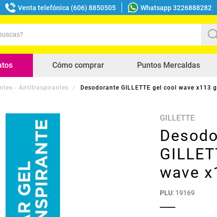
Venta telefónica (606) 8850505
Whatsapp 3226888282
uscas?
s buscados
atos
Cómo comprar
Puntos Mercaldas
tes - Antitraspirantes
Desodorante GILLETTE gel cool wave x113 g
GILLETTE
Desodo
GILLET
wave x
PLU
:
19169