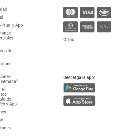
idad
al
irtual y App
ciones
rciales
Otros
ios de
ciones
ciones
Descarga la app:
a semana"
 el
atos
ula de
Web y App
ones
ad
ciones