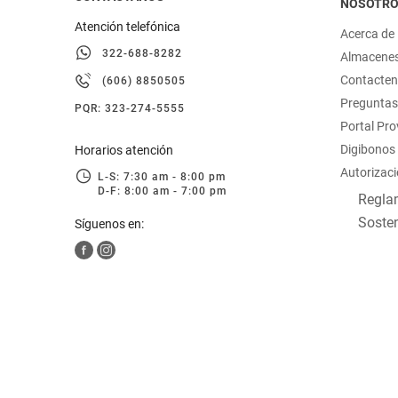
NOSOTR
Atención telefónica
Acerca de
322-688-8282
Almacene
Contacte
(606) 8850505
Preguntas
PQR: 323-274-5555
Portal Pr
Digibonos
Horarios atención
Autorizaci
L-S: 7:30 am - 8:00 pm
D-F: 8:00 am - 7:00 pm
Reglam
Sosten
Síguenos en: