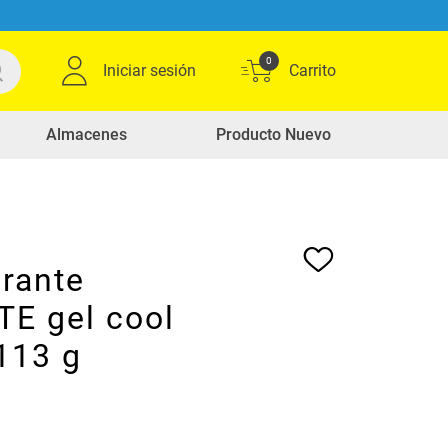
0
Iniciar sesión
Almacenes
Producto Nuevo
rante
TE gel cool
113 g