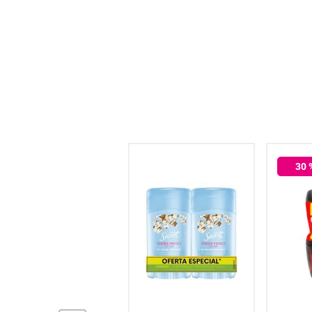
hogar
tecnología
moda
deportes
30
juguetería