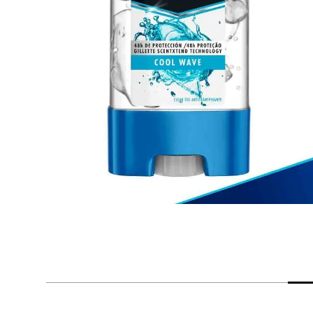
despensa
Arroz
Mantequilla
lácteos y refrigerados
vinos y licores
cuidado del bebé
mascotas
limpieza
cuidado personal
otros