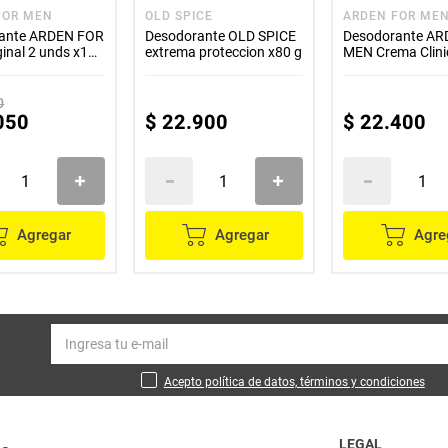
FOR MEN
OLD SPICE
ARDEN FOR ME
ante ARDEN FOR
Desodorante OLD SPICE
Desodorante A
inal 2 unds x100
extrema proteccion x80 g
MEN Crema Clini
unds x100 g c/u
0
050
$
22
.
900
$
22
.
400
Agregar
Agregar
Agre
Acepto política de datos, términos y condiciones
LEGAL