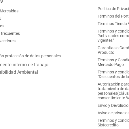
OS
Política de Privac
 Mercaldas
Términos del Port
s
Términos Tienda V
nos
Términos y condi
 frecuentes
"Actividades come
vigentes"
oveedores
Garantías o Camb
Producto
ón protección de datos personales
Términos y Condi
ento interno de trabajo
Mercado Pago
ibilidad Ambiental
Términos y condi
"Descuentos de l
Autorización para
tratamiento de d
personales(Cláus
consentimiento 
Envío y Devoluci
Aviso de privacid
Términos y condi
Sistecredito