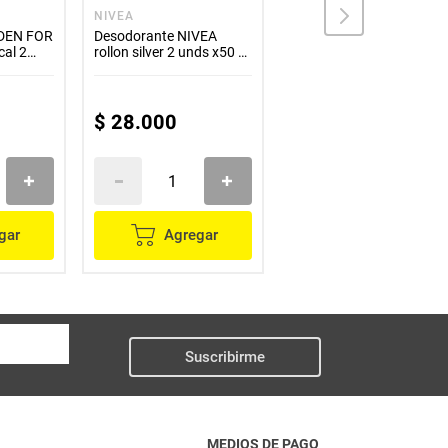
N
NIVEA
YODORA
RDEN FOR
Desodorante NIVEA
Desodorante YODORA
cal 2
rollon silver 2 unds x50 g
crema derma control 2
c/u
unds x100 g Precio
especial
$
28
.
000
$
20
.
100
gar
Agregar
Agregar
Suscribirme
MEDIOS DE PAGO