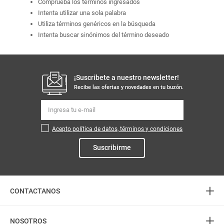
Comprueba los términos ingresados
Intenta utilizar una sola palabra
Utiliza términos genéricos en la búsqueda
Intenta buscar sinónimos del término deseado
¡Suscribete a nuestro newsletter!
Recibe las ofertas y novedades en tu buzón.
Acepto política de datos, términos y condiciones
Suscribirme
+
CONTACTANOS
+
Atención telefónica
NOSOTROS