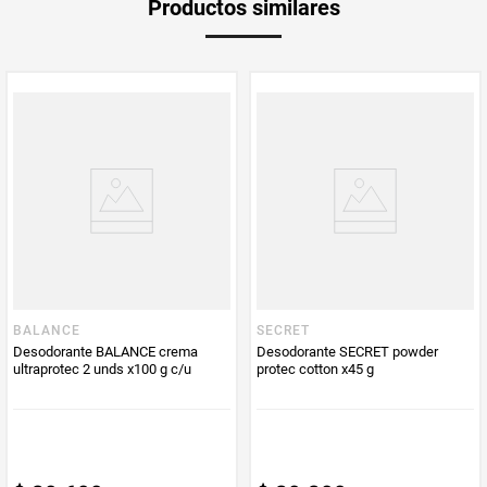
Productos similares
Producto (kg)
PUM - Unidad
Mililitro
de Medida
BALANCE
SECRET
Desodorante BALANCE crema
Desodorante SECRET powder
ultraprotec 2 unds x100 g c/u
protec cotton x45 g