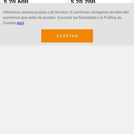
$
20
.
600
$
20
.
200
Utilizamos cookies propias y de terceros. Si continúas navegando en este sitio
asumimos que estás de acuerdo. Consulta las finalidades y la Política de
Cookies
aquí
Agregar
Agregar
ACEPTAR
¡Suscribete a nuestro newsletter!
Recibe las ofertas y novedades en tu buzón.
Acepto política de datos, términos y condiciones
Suscribirme