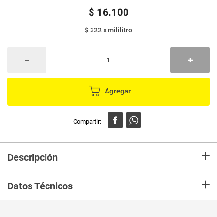
$
16
.
100
$ 322
x
mililitro
Agregar
+
Descripción
En Mercaldas compra Desodorante DOVE roll-on tono uniforme coco x50
+
ml
Datos Técnicos
Peso Neto
50