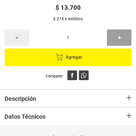
$
13
.
700
$ 274
x
mililitro
Agregar
+
Descripción
Desodorante roll-on Avena sin alcohol. El extracto de Avena disminuye las
+
irritaciones provocadas por los desodorantes, mejorando la hidratación de
Datos Técnicos
la piel. El Clorohidrato de Aluminio tiene una acción anti-transpirante.
Combinación perfecta para conseguir una eficacia durante 24h
Peso Neto
50