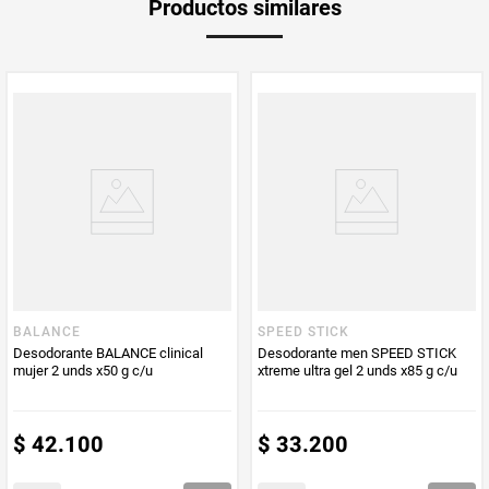
Productos similares
Producto (kg)
PUM - Unidad
Mililitro
de Medida
BALANCE
SPEED STICK
Desodorante BALANCE clinical
Desodorante men SPEED STICK
mujer 2 unds x50 g c/u
xtreme ultra gel 2 unds x85 g c/u
$
42
.
100
$
33
.
200