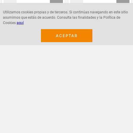
Utilizamos cookies propias y de terceros. Si continúas navegando en este sitio
asumimos que estás de acuerdo. Consulta las finalidades y la Política de
Agregar
Agregar
Cookies
aquí
ACEPTAR
¡Suscribete a nuestro newsletter!
Recibe las ofertas y novedades en tu buzón.
Acepto política de datos, términos y condiciones
Suscribirme