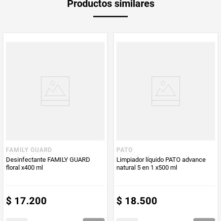
Productos similares
medida
Multiplicador
1
PUM - Medida
400
Peso Neto
400
Producto (kg)
PUM - Unidad
Mililitro
de Medida
FAMILY GUARD
PATO
Desinfectante FAMILY GUARD
Limpiador líquido PATO advance
floral x400 ml
natural 5 en 1 x500 ml
$
17
.
200
$
18
.
500