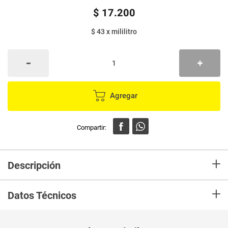
$
17
.
200
$ 43
x
mililitro
Agregar
+
Descripción
Desinfectante FAMILY GUARD floral Elimina hasta el 99.9% de hongos y
+
bacterias,previene la formación de moho y hongos.
Datos Técnicos
Unidad de
un