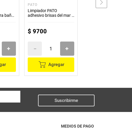
PATO
PATO
Limpiador PATO
Limpiador PATO discos
ara baño
adhesivo brisas del mar 3
activos cítrico x38 g
unds x10 g c/u
$
9700
$
15
.
900
gar
Agregar
Agregar
Suscribirme
MEDIOS DE PAGO