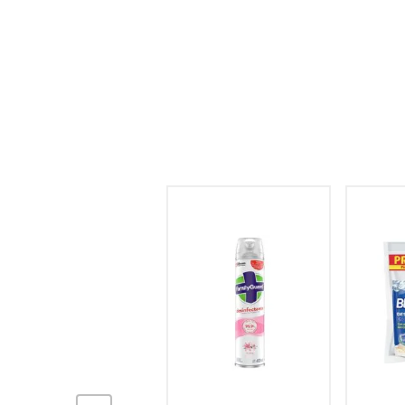
hogar
tecnología
moda
deportes
juguetería