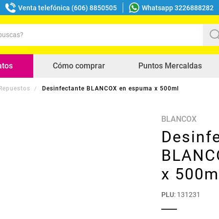
Venta telefónica (606) 8850505
Whatsapp 3226888282
uscas?
s buscados
atos
Cómo comprar
Puntos Mercaldas
 Repuestos
Desinfectante BLANCOX en espuma x 500ml
BLANCOX
Desinf
BLANC
x 500m
PLU
:
131231