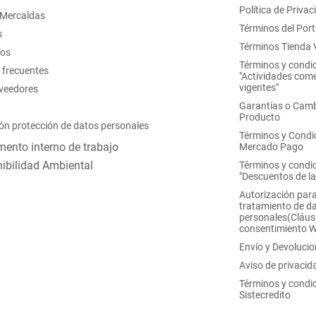
Política de Privac
 Mercaldas
Términos del Port
s
Términos Tienda V
nos
Términos y condi
 frecuentes
"Actividades come
vigentes"
oveedores
Garantías o Camb
Producto
ón protección de datos personales
Términos y Condi
ento interno de trabajo
Mercado Pago
ibilidad Ambiental
Términos y condi
"Descuentos de l
Autorización para
tratamiento de d
personales(Cláus
consentimiento 
Envío y Devoluci
Aviso de privacid
Términos y condi
Sistecredito