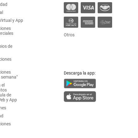
idad
al
irtual y App
ciones
rciales
Otros
ios de
ciones
ciones
Descarga la app:
a semana"
 el
atos
ula de
Web y App
ones
ad
ciones