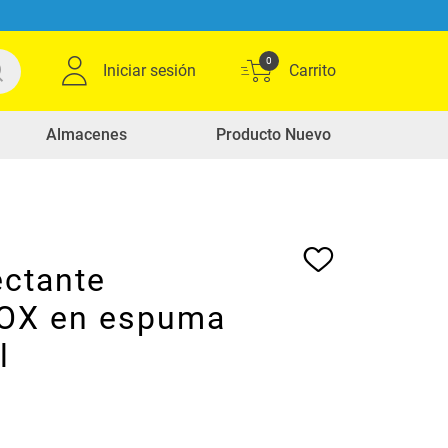
0
Iniciar sesión
Almacenes
Producto Nuevo
ectante
OX en espuma
l