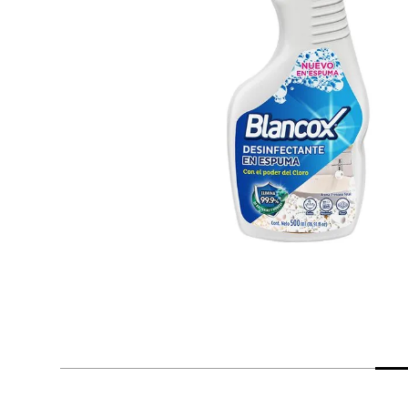
despensa
Mantequilla
Arroz
lácteos y refrigerados
vinos y licores
cuidado del bebé
mascotas
limpieza
cuidado personal
otros