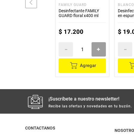
PATO
FAMILY GUARD
BLANC
Limpiador PATO discos
Desinfectante FAMILY
Desinfe
activos cítrico repuesto
GUARD floral x400 ml
en espu
x38 g
repuesto
$
12
.
300
$
17
.
200
$
19
.
Agregar
Agregar
¡Suscríbete a nuestro newsletter!
Recibe las ofertas y novedades en tu buzón.
CONTACTANOS
NOSOTR