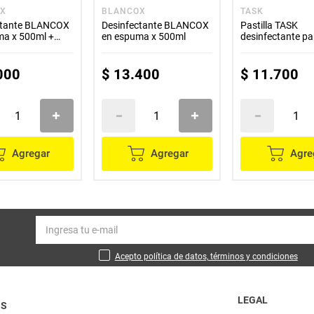
OX
BLANCOX
TASK
ctante BLANCOX
Desinfectante BLANCOX
Pastilla TASK
ma x 500ml +
en espuma x 500ml
desinfectante p
 x500 ml
3 unds x50 g c/u
000
$
13
.
400
$
11
.
700
Agregar
Agregar
Agre
Acepto política de datos, términos y condiciones
LEGAL
OS