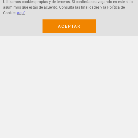
Utilizamos cookies propias y de terceros. Si continúas navegando en este sitio
asumimos que estás de acuerdo. Consulta las finalidades y la Política de
Cookies
aquí
Agregar
Agregar
ACEPTAR
¡Suscribete a nuestro newsletter!
Recibe las ofertas y novedades en tu buzón.
Acepto política de datos, términos y condiciones
Suscribirme
+
CONTACTANOS