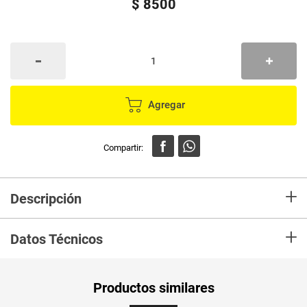
$
8500
Agregar
+
Descripción
productos especiales para la rutina de belleza y cuidado del tsotro, con
+
modernos diseños y formas acordes con las últimas tendencias de moda.
Datos Técnicos
Unidad de
un
Productos similares
medida