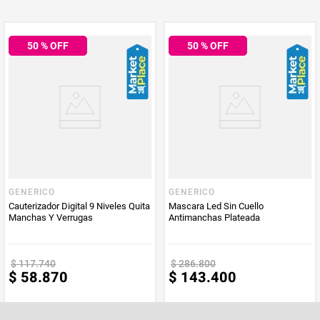
Multiplicador
1
50
% OFF
50
% OFF
PUM - Medida
1
Peso Neto
1
Producto (kg)
PUM - Unidad
Unidad
de Medida
GENERICO
GENERICO
Cauterizador Digital 9 Niveles Quita
Mascara Led Sin Cuello
Manchas Y Verrugas
Antimanchas Plateada
$
117
.
740
$
286
.
800
$
58
.
870
$
143
.
400