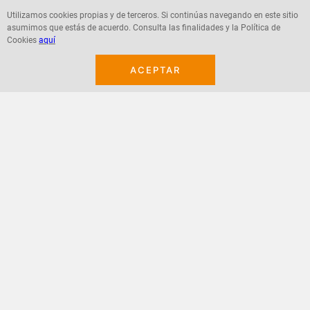
Utilizamos cookies propias y de terceros. Si continúas navegando en este sitio
asumimos que estás de acuerdo. Consulta las finalidades y la Política de
Agregar
Agregar
Cookies
aquí
ACEPTAR
¡Suscribete a nuestro newsletter!
Recibe las ofertas y novedades en tu buzón.
Acepto política de datos, términos y condiciones
Suscribirme
+
CONTACTANOS