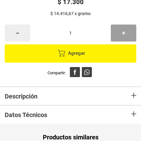
$
17
.
300
$ 14.416,67
x
gramo
Agregar
+
Descripción
En mercaldas compra Delineador MASGLO empatica x1.2 g
+
Datos Técnicos
Productos similares