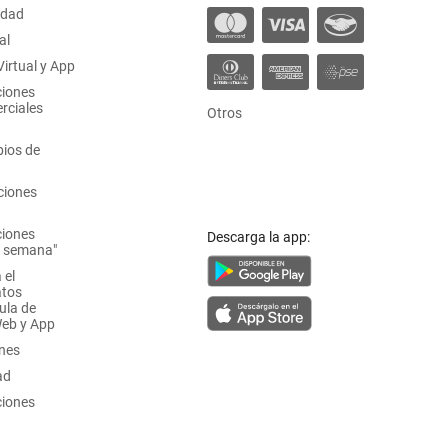
idad
al
irtual y App
ciones
rciales
Otros
ios de
ciones
ciones
Descarga la app:
a semana"
 el
atos
ula de
Web y App
ones
ad
ciones