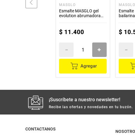
LANDER
MASGLO
MASGL
Removedor LANDER
Esmalte MASGLO gel
Esmalt
Vitamina E x55 ml
evolution abrumadora
bailarina
x13,5 ml
$
10
.
100
$
11
.
400
$
10
.
Agregar
Agregar
¡Suscríbete a nuestro newsletter!
Recibe las ofertas y novedades en tu buzón.
CONTACTANOS
NOSOTR