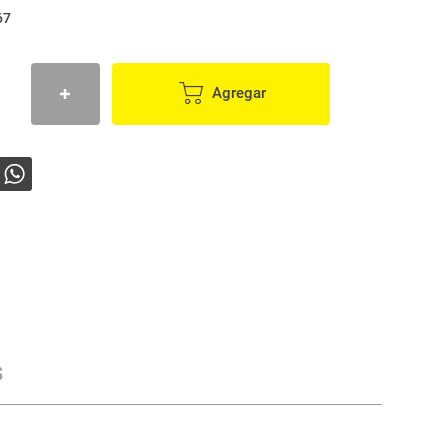
67
Agregar
s