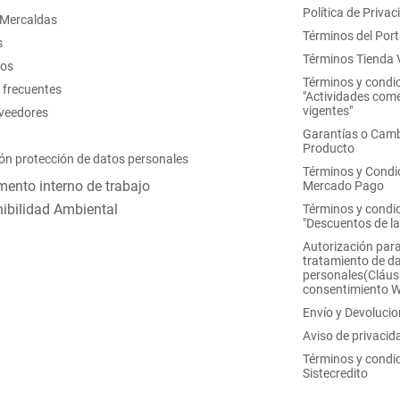
Política de Privac
 Mercaldas
Términos del Port
s
Términos Tienda V
nos
Términos y condi
 frecuentes
"Actividades come
vigentes"
oveedores
Garantías o Camb
Producto
ón protección de datos personales
Términos y Condi
ento interno de trabajo
Mercado Pago
ibilidad Ambiental
Términos y condi
"Descuentos de l
Autorización para
tratamiento de d
personales(Cláus
consentimiento 
Envío y Devoluci
Aviso de privacid
Términos y condi
Sistecredito