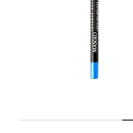
despensa
Arroz
Mantequilla
lácteos y refrigerados
vinos y licores
cuidado del bebé
mascotas
limpieza
cuidado personal
otros