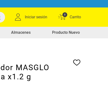
0
Iniciar sesión
Almacenes
Producto Nuevo
ador MASGLO
va x1.2 g