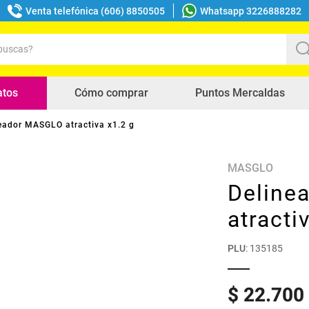
Venta telefónica (606) 8850505
Whatsapp 3226888282
uscas?
s buscados
atos
Cómo comprar
Puntos Mercaldas
eador MASGLO atractiva x1.2 g
MASGLO
Deline
atracti
PLU
:
135185
$
22
.
700