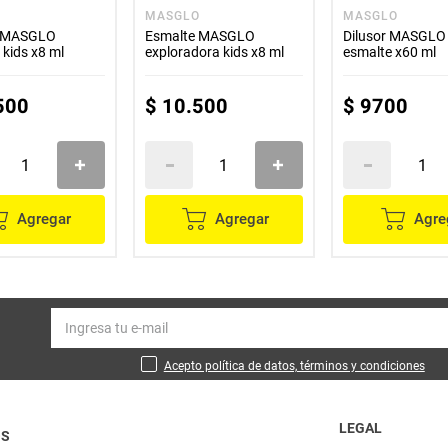
O
MASGLO
MASGLO
e MASGLO
Esmalte MASGLO
Dilusor MASGLO
 kids x8 ml
exploradora kids x8 ml
esmalte x60 ml
500
$
10
.
500
$
9700
Agregar
Agregar
Agre
Acepto política de datos, términos y condiciones
LEGAL
OS