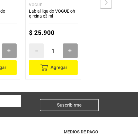
VOGUE
VITU
 de
Labial liquido VOGUE oh
Brillo VITU aceite de
q reina x3 ml
almendras toronja x9 ml
$
25
.
900
$
16
.
700
gar
Agregar
Agregar
Suscribirme
MEDIOS DE PAGO