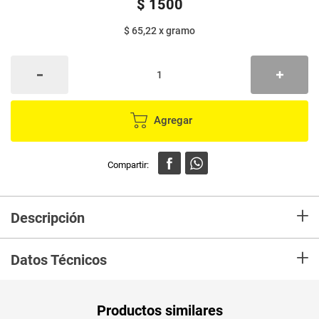
$
1500
$ 65,22
x
gramo
Agregar
+
Descripción
DEDITOS ®Son el antojo perfecto que puedes disfrutar en la porcion
+
ideal.
Datos Técnicos
" *Deliciosa galleta recubierta con sabor a chocolate *Antojo perfecto
para compartir en familia"
Unidad de
un
Productos similares
medida