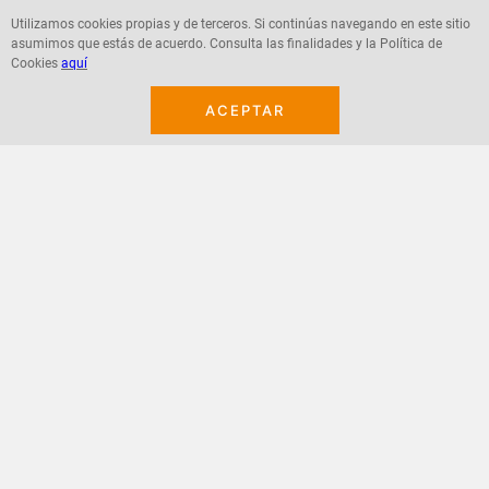
Utilizamos cookies propias y de terceros. Si continúas navegando en este sitio
asumimos que estás de acuerdo. Consulta las finalidades y la Política de
Agregar
Agregar
Cookies
aquí
ACEPTAR
¡Suscribete a nuestro newsletter!
Recibe las ofertas y novedades en tu buzón.
Acepto política de datos, términos y condiciones
Suscribirme
+
CONTACTANOS