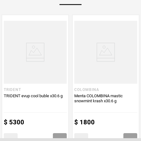
Multiplicador
1
PUM - Medida
23
Peso Neto
23
Producto (kg)
PUM - Unidad
Gramo
de Medida
TRIDENT
COLOMBINA
TRIDENT evup cool buble x30.6 g
Menta COLOMBINA mastic
snowmint krash x30.6 g
$
5300
$
1800